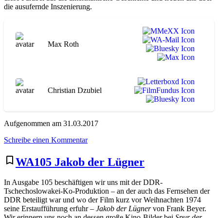
die ausufernde Inszenierung.
Max Roth
Christian Dzubiel
Aufgenommen am 31.03.2017
zu
Schreibe einen Kommentar
WA121
The
bookmark_border
WA105 Jakob der Lügner
Godfather:
Part
In Ausgabe 105 beschäftigen wir uns mit der DDR-
2
Tschechoslowakei-Ko-Produktion – an der auch das Fernsehen der
DDR beteiligt war und wo der Film kurz vor Weihnachten 1974
seine Erstaufführung erfuhr –
Jakob der Lügner
von Frank Beyer.
Wir erinnern uns noch an dessen große Kino-Bilder bei
Spur der