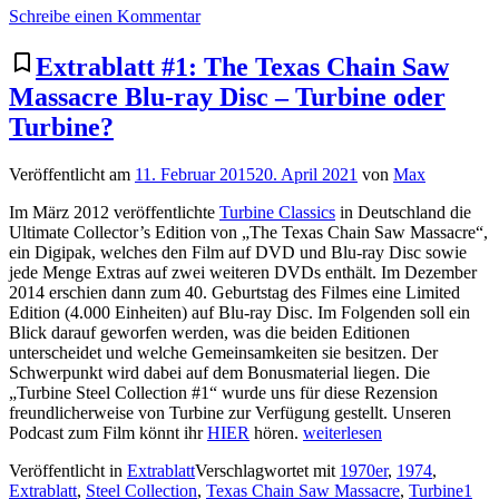
zu
Schreibe einen Kommentar
WA060
Supermarkt
bookmark_border
Extrablatt #1: The Texas Chain Saw
Massacre Blu-ray Disc – Turbine oder
Turbine?
Veröffentlicht am
11. Februar 2015
20. April 2021
von
Max
Im März 2012 veröffentlichte
Turbine Classics
in Deutschland die
Ultimate Collector’s Edition von „The Texas Chain Saw Massacre“,
ein Digipak, welches den Film auf DVD und Blu-ray Disc sowie
jede Menge Extras auf zwei weiteren DVDs enthält. Im Dezember
2014 erschien dann zum 40. Geburtstag des Filmes eine Limited
Edition (4.000 Einheiten) auf Blu-ray Disc. Im Folgenden soll ein
Blick darauf geworfen werden, was die beiden Editionen
unterscheidet und welche Gemeinsamkeiten sie besitzen. Der
Schwerpunkt wird dabei auf dem Bonusmaterial liegen. Die
„Turbine Steel Collection #1“ wurde uns für diese Rezension
freundlicherweise von Turbine zur Verfügung gestellt. Unseren
„Extrablatt
Podcast zum Film könnt ihr
HIER
hören.
weiterlesen
#1:
Veröffentlicht in
Extrablatt
Verschlagwortet mit
1970er
,
1974
,
The
Extrablatt
,
Steel Collection
,
Texas Chain Saw Massacre
,
Turbine
1
Texas