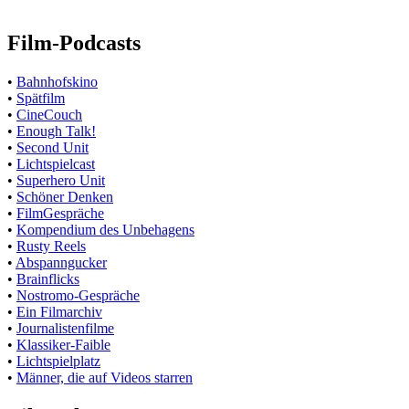
Film-Podcasts
•
Bahnhofskino
•
Spätfilm
•
CineCouch
•
Enough Talk!
•
Second Unit
•
Lichtspielcast
•
Superhero Unit
•
Schöner Denken
•
FilmGespräche
•
Kompendium des Unbehagens
•
Rusty Reels
•
Abspanngucker
•
Brainflicks
•
Nostromo-Gespräche
•
Ein Filmarchiv
•
Journalistenfilme
•
Klassiker-Faible
•
Lichtspielplatz
•
Männer, die auf Videos starren