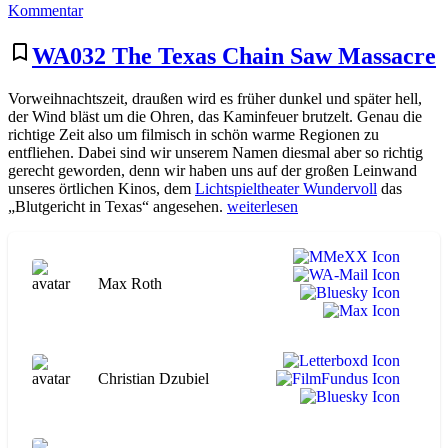
zu
Kommentar
Chain
Extrablatt
Saw
#1:
Massacre
bookmark_border
WA032 The Texas Chain Saw Massacre
The
Blu-
Texas
ray
Vorweihnachtszeit, draußen wird es früher dunkel und später hell,
Chain
Disc
der Wind bläst um die Ohren, das Kaminfeuer brutzelt. Genau die
Saw
–
richtige Zeit also um filmisch in schön warme Regionen zu
Massacre
Turbine
entfliehen. Dabei sind wir unserem Namen diesmal aber so richtig
Blu-
oder
gerecht geworden, denn wir haben uns auf der großen Leinwand
ray
Turbine?“
unseres örtlichen Kinos, dem
Lichtspieltheater Wundervoll
das
Disc
„WA032
„Blutgericht in Texas“ angesehen.
weiterlesen
–
The
Turbine
Texas
oder
Chain
Turbine?
Saw
Max Roth
Massacre“
Christian Dzubiel