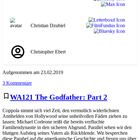
Christian Dzubiel
Christopher Ebert
Aufgenommen am 23.02.2019
zu
3 Kommentare
WA155
Chinatown
bookmark_border
WA121 The Godfather: Part 2
Coppola nimmt sich viel Zeit, den vermutlich widerlichsten
Antihelden von Hollywood seine unheilvollen Fäden ziehen zu
lassen: Michael Corleone reißt die bereits verfluchte
Familiendynastie in den sicheren Abgrund. Parallel sehen wir den
blutigen Aufstieg seines Vaters als Rückblende. Wir besprechen
diese Parabel auf die amerikanische Geschichte und freuen uns über