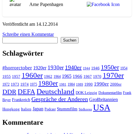
Arne Papenhagen
Veröffentlicht am 14.12.2014
zu
Schreibe einen Kommentar
Suchen
WA032
Suchen
The
Texas
Schlagwörter
Chain
Saw
1950er
Massacre
1940er
1930er
#horrorctober
1920er
1946
1954
1944
1960er
1970er
1965
1966
1955
1957
1962
1967
1970
1964
1980er
1990er
1973
1974
1990
2000er
1972
1975
1984
1981
1989
Deutschland
DEFA
DDR
DOK Leipzig
Dokumentarfilm
Frank
Gespräche der Anderen
Großbritannien
Frankreich
Beyer
USA
Japan
Stummfilm
Hongkong
Italien
Podcast
Südkorea
Kommentare