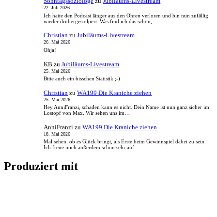
Sonntagssoziologe
zu
Jubiläums-Livestream
22. Juli 2026
Ich hatte den Podcast länger aus den Ohren verloren und bin nun zufällig
wieder drübergestolpert. Was find ich das schön,…
Christian
zu
Jubiläums-Livestream
26. Mai 2026
Ohja!
KB
zu
Jubiläums-Livestream
25. Mai 2026
Bitte auch ein bisschen Statistik ;-)
Christian
zu
WA199 Die Kraniche ziehen
25. Mai 2026
Hey AnniFranzi, schaden kann es nicht. Dein Name ist nun ganz sicher im
Lostopf von Max. Wir sehen uns im…
AnniFranzi
zu
WA199 Die Kraniche ziehen
18. Mai 2026
Mal sehen, ob es Glück bringt, als Erste beim Gewinnspiel dabei zu sein.
Ich freue mich außerdem schon sehr auf…
Produziert mit