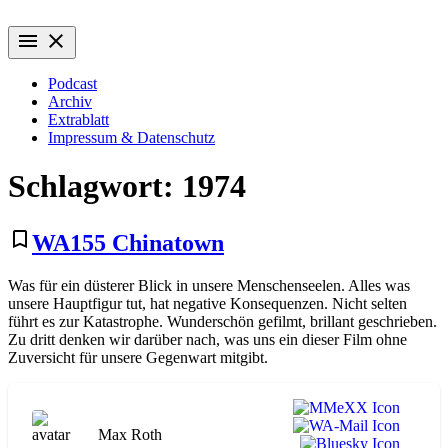
Zum
Wiederaufführung
Alte Filme. Neu entdeckt.
Inhalt
menu
close
springen
Podcast
Archiv
Extrablatt
Impressum & Datenschutz
Schlagwort:
1974
bookmark_border
WA155 Chinatown
Was für ein düsterer Blick in unsere Menschenseelen. Alles was
unsere Hauptfigur tut, hat negative Konsequenzen. Nicht selten
führt es zur Katastrophe. Wunderschön gefilmt, brillant geschrieben.
Zu dritt denken wir darüber nach, was uns ein dieser Film ohne
Zuversicht für unsere Gegenwart mitgibt.
Max Roth