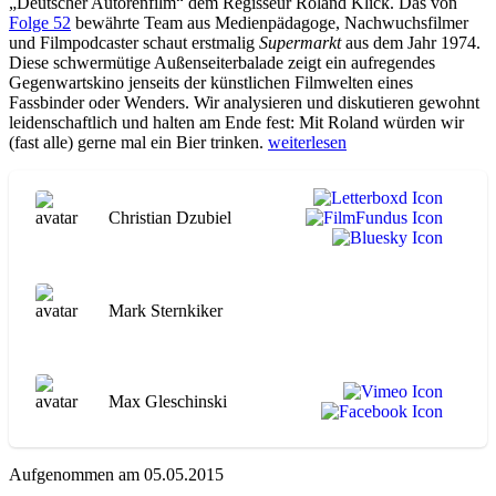
„Deutscher Autorenfilm“ dem Regisseur Roland Klick. Das von
Folge 52
bewährte Team aus Medienpädagoge, Nachwuchsfilmer
und Filmpodcaster schaut erstmalig
Supermarkt
aus dem Jahr 1974.
Diese schwermütige Außenseiterbalade zeigt ein aufregendes
Gegenwartskino jenseits der künstlichen Filmwelten eines
Fassbinder oder Wenders. Wir analysieren und diskutieren gewohnt
leidenschaftlich und halten am Ende fest: Mit Roland würden wir
„WA060
(fast alle) gerne mal ein Bier trinken.
weiterlesen
Supermarkt“
Christian Dzubiel
Mark Sternkiker
Max Gleschinski
Aufgenommen am 05.05.2015