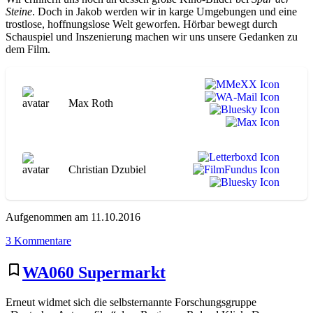
Steine
. Doch in Jakob werden wir in karge Umgebungen und eine
trostlose, hoffnungslose Welt geworfen. Hörbar bewegt durch
Schauspiel und Inszenierung machen wir uns unsere Gedanken zu
dem Film.
Max Roth
Christian Dzubiel
Aufgenommen am 11.10.2016
zu
3 Kommentare
WA105
Jakob
bookmark_border
WA060 Supermarkt
der
Lügner
Erneut widmet sich die selbsternannte Forschungsgruppe