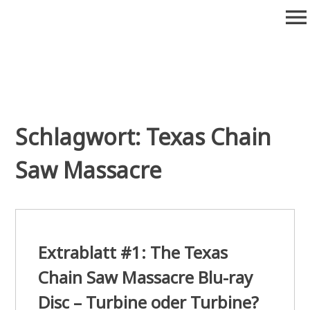
Zum
menu
Inhalt
springen
Wiederaufführung
Alte Filme. Neu entdeckt.
Schlagwort:
Texas Chain
Saw Massacre
Extrablatt #1: The Texas
Chain Saw Massacre Blu-ray
Disc – Turbine oder Turbine?