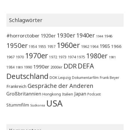
Blu-
Turbine
ray
Disc
oder
–
Schlagwörter
Turbine
Turbine?“
oder
Turbine?
1930er
1940er
#horrorctober
1920er
1946
1944
1960er
1950er
1965
1966
1955
1957
1962
1954
1964
1970er
1980er
1967
1970
1973
1974
1972
1975
1981
DEFA
DDR
1990er
1990
2000er
1984
1989
Deutschland
DOK Leipzig
Dokumentarfilm
Frank Beyer
Gespräche der Anderen
Frankreich
Großbritannien
Japan
Hongkong
Italien
Podcast
USA
Stummfilm
Südkorea