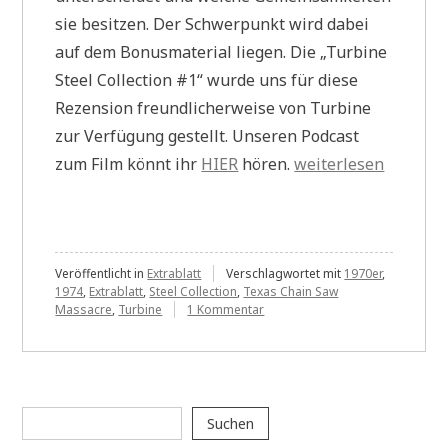
sie besitzen. Der Schwerpunkt wird dabei
auf dem Bonusmaterial liegen. Die „Turbine
Steel Collection #1“ wurde uns für diese
Rezension freundlicherweise von Turbine
zur Verfügung gestellt. Unseren Podcast
„Extrablatt
zum Film könnt ihr
HIER
hören.
weiterlesen
#1:
The
Texas
Chain
Veröffentlicht in
Extrablatt
Verschlagwortet mit
1970er
,
1974
,
Extrablatt
,
Steel Collection
,
Texas Chain Saw
Saw
zu
Massacre
,
Turbine
1 Kommentar
Extrablatt
Massacre
#1:
Blu-
The
Texas
ray
Chain
Suchen
Disc
Saw
Suchen
Massacre
–