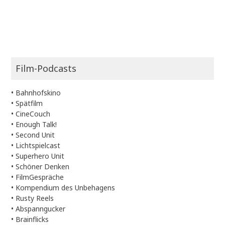
Film-Podcasts
•
Bahnhofskino
•
Spätfilm
•
CineCouch
•
Enough Talk!
•
Second Unit
•
Lichtspielcast
•
Superhero Unit
•
Schöner Denken
•
FilmGespräche
•
Kompendium des Unbehagens
•
Rusty Reels
•
Abspanngucker
•
Brainflicks