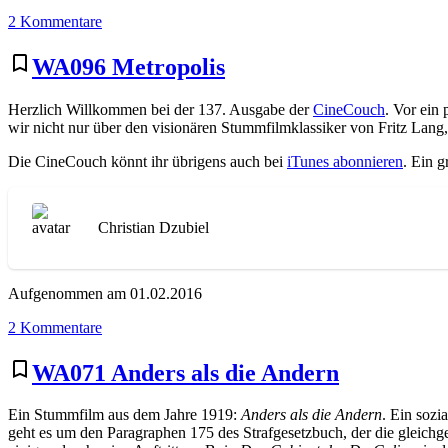
zu
2 Kommentare
WA113
The
bookmark_border
WA096 Metropolis
General
Herzlich Willkommen bei der 137. Ausgabe der
CineCouch
. Vor ein
wir nicht nur über den visionären Stummfilmklassiker von Fritz Lang
Die CineCouch könnt ihr übrigens auch bei
iTunes abonnieren
. Ein 
Christian Dzubiel
Aufgenommen am 01.02.2016
zu
2 Kommentare
WA096
Metropolis
bookmark_border
WA071 Anders als die Andern
Ein Stummfilm aus dem Jahre 1919:
Anders als die Andern
. Ein sozi
geht es um den Paragraphen 175 des Strafgesetzbuch, der die gleichges