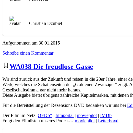
Christian Dzubiel
Aufgenommen am 30.01.2015
zu
Schreibe einen Kommentar
WA039
Afgrunden
bookmark_border
WA038 Die freudlose Gasse
Wir sind zurück aus der Zukunft und reisen in die 20er Jahre, einer
Werk, welches die Schattenseiten der „Goldenen Zwanziger“ zeigt. 
Gesellschaftsdrama gar nicht mehr heraus.
Diese Ausgabe bietet übrigens zahlreiche Kapitelmarken, mit denen i
Für die Bereitstellung der Rezensions-DVD bedanken wir uns bei
Ed
Der Film im Netz:
OFDb*
|
filmportal
|
moviepilot
|
IMDb
Folgt den Filmlisten unseres Podcasts:
moviepilot
|
Letterboxd