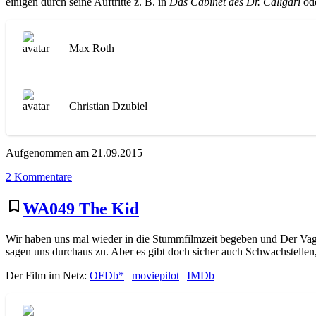
einigen durch seine Auftritte z. B. in
Das Cabinet des Dr. Caligari
ode
Max Roth
Christian Dzubiel
Aufgenommen am 21.09.2015
zu
2 Kommentare
WA071
Anders
bookmark_border
WA049 The Kid
als
die
Wir haben uns mal wieder in die Stummfilmzeit begeben und Der Vag
Andern
sagen uns durchaus zu. Aber es gibt doch sicher auch Schwachstellen
Der Film im Netz:
OFDb*
|
moviepilot
|
IMDb