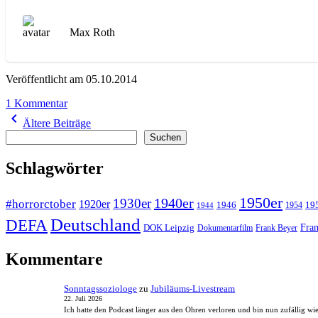
Max Roth
Veröffentlicht am 05.10.2014
zu
1 Kommentar
Beitragsnavigation
WA023
navigate_before
Ältere Beiträge
Berlin
Suchen
Suchen
–
Die
Schlagwörter
Sinfonie
der
Großstadt
1950er
1940er
1930er
#horrorctober
1920er
1946
19
1954
1944
Deutschland
DEFA
Fran
DOK Leipzig
Dokumentarfilm
Frank Beyer
Kommentare
Sonntagssoziologe
zu
Jubiläums-Livestream
22. Juli 2026
Ich hatte den Podcast länger aus den Ohren verloren und bin nun zufällig wi