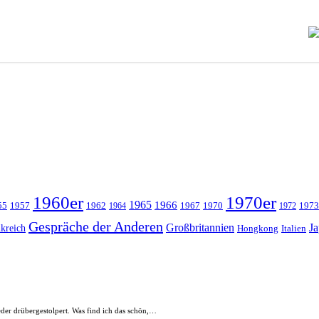
1960er
1970er
1965
1966
55
1957
1962
1967
1970
1973
1964
1972
Gespräche der Anderen
Großbritannien
J
kreich
Hongkong
Italien
eder drübergestolpert. Was find ich das schön,…