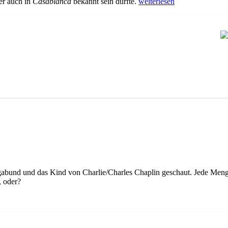
„WA071
r auch in
Casablanca
bekannt sein dürfte.
weiterlesen
Anders
als
die
Andern“
abund und das Kind von Charlie/Charles Chaplin geschaut. Jede Menge
, oder?