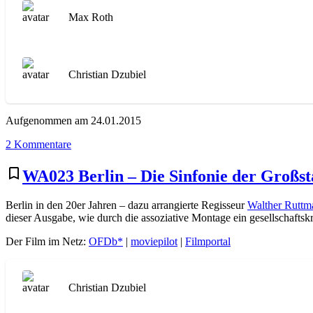
Max Roth
Christian Dzubiel
Aufgenommen am 24.01.2015
zu
2 Kommentare
WA038
Die
bookmark_border
WA023 Berlin – Die Sinfonie der Großst
freudlose
Gasse
Berlin in den 20er Jahren – dazu arrangierte Regisseur
Walther Ruttm
dieser Ausgabe, wie durch die assoziative Montage ein gesellschaftsk
Der Film im Netz:
OFDb*
|
moviepilot
|
Filmportal
Christian Dzubiel