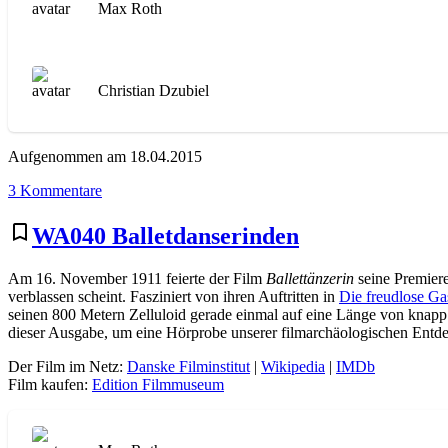
Max Roth
Christian Dzubiel
Aufgenommen am 18.04.2015
zu
3 Kommentare
WA049
The
bookmark_border
WA040 Balletdanserinden
Kid
Am 16. November 1911 feierte der Film
Ballettänzerin
seine Premier
verblassen scheint. Fasziniert von ihren Auftritten in
Die freudlose Ga
seinen 800 Metern Zelluloid gerade einmal auf eine Länge von knap
dieser Ausgabe, um eine Hörprobe unserer filmarchäologischen En
Der Film im Netz:
Danske Filminstitut
|
Wikipedia
|
IMDb
Film kaufen:
Edition Filmmuseum