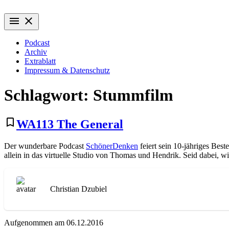
Zum
Wiederaufführung
Alte Filme. Neu entdeckt.
Inhalt
menu
close
springen
Podcast
Archiv
Extrablatt
Impressum & Datenschutz
Schlagwort:
Stummfilm
bookmark_border
WA113 The General
Der wunderbare Podcast
SchönerDenken
feiert sein 10-jähriges Bes
allein in das virtuelle Studio von Thomas und Hendrik. Seid dabei, 
Christian Dzubiel
Aufgenommen am 06.12.2016