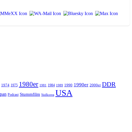
1980er
DDR
1990er
1974
1990
2000er
1975
1984
1981
1989
USA
apan
Stummfilm
Podcast
Südkorea