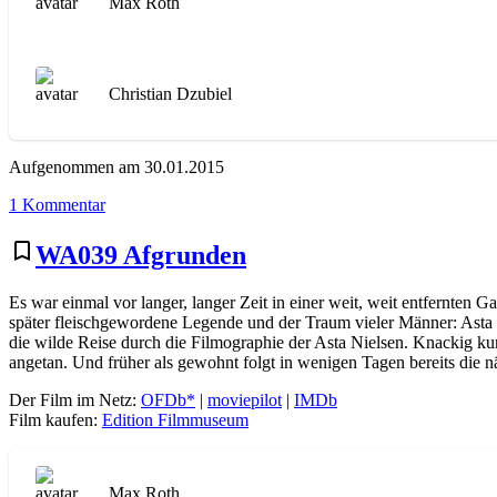
Max Roth
Christian Dzubiel
Aufgenommen am 30.01.2015
zu
1 Kommentar
WA040
Balletdanserinden
bookmark_border
WA039 Afgrunden
Es war einmal vor langer, langer Zeit in einer weit, weit entfernte
später fleischgewordene Legende und der Traum vieler Männer: Asta 
die wilde Reise durch die Filmographie der Asta Nielsen. Knackig kurz
angetan. Und früher als gewohnt folgt in wenigen Tagen bereits die 
Der Film im Netz:
OFDb*
|
moviepilot
|
IMDb
Film kaufen:
Edition Filmmuseum
Max Roth