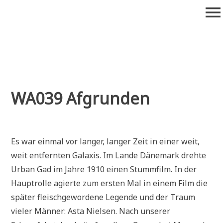
Zum
menu
Inhalt
springen
Wiederaufführung
Alte Filme. Neu entdeckt.
WA039 Afgrunden
Es war einmal vor langer, langer Zeit in einer weit,
weit entfernten Galaxis. Im Lande Dänemark drehte
Urban Gad im Jahre 1910 einen Stummfilm. In der
Hauptrolle agierte zum ersten Mal in einem Film die
später fleischgewordene Legende und der Traum
vieler Männer: Asta Nielsen. Nach unserer