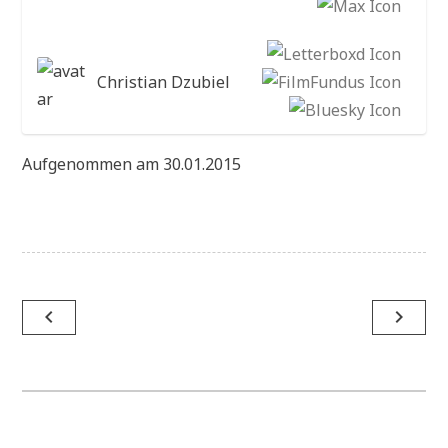
Christian Dzubiel
Aufgenommen am 30.01.2015
Beitragsnavigation
navigate_before
navigate_next