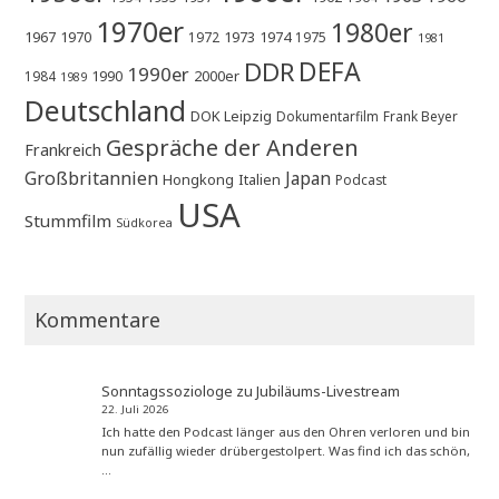
1970er
1980er
1967
1970
1973
1974
1972
1975
1981
DEFA
DDR
1990er
1990
2000er
1984
1989
Deutschland
DOK Leipzig
Dokumentarfilm
Frank Beyer
Gespräche der Anderen
Frankreich
Großbritannien
Japan
Hongkong
Italien
Podcast
USA
Stummfilm
Südkorea
Kommentare
Sonntagssoziologe
zu
Jubiläums-Livestream
22. Juli 2026
Ich hatte den Podcast länger aus den Ohren verloren und bin
nun zufällig wieder drübergestolpert. Was find ich das schön,
…