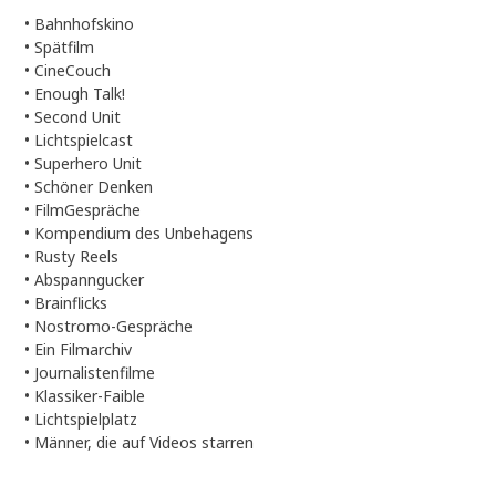
•
Bahnhofskino
•
Spätfilm
•
CineCouch
•
Enough Talk!
•
Second Unit
•
Lichtspielcast
•
Superhero Unit
•
Schöner Denken
•
FilmGespräche
•
Kompendium des Unbehagens
•
Rusty Reels
•
Abspanngucker
•
Brainflicks
•
Nostromo-Gespräche
•
Ein Filmarchiv
•
Journalistenfilme
•
Klassiker-Faible
•
Lichtspielplatz
•
Männer, die auf Videos starren