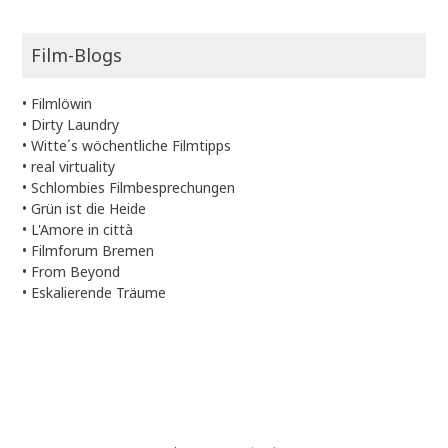
Film-Blogs
•
Filmlöwin
•
Dirty Laundry
•
Witte´s wöchentliche Filmtipps
•
real virtuality
•
Schlombies Filmbesprechungen
•
Grün ist die Heide
•
L'Amore in città
•
Filmforum Bremen
•
From Beyond
•
Eskalierende Träume