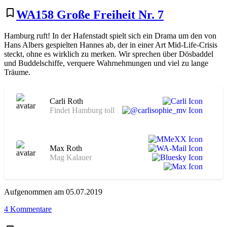
WA168
Der
bookmark_border
WA158 Große Freiheit Nr. 7
Kongreß
tanzt
Hamburg ruft! In der Hafenstadt spielt sich ein Drama um den von
Hans Albers gespielten Hannes ab, der in einer Art Mid-Life-Crisis
steckt, ohne es wirklich zu merken. Wir sprechen über Dösbaddel
und Buddelschiffe, verquere Wahrnehmungen und viel zu lange
Träume.
Carli Roth
Findet Hamburg toll
Max Roth
Mag Kalauer
Aufgenommen am 05.07.2019
zu
4 Kommentare
WA158
Große