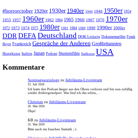
1950er
1940er
1930er
#horrorctober
1920er
1946
1954
1944
1960er
1970er
1965
1966
1955
1957
1962
1967
1970
1964
1980er
1990er
1973
1974
1990
2000er
1972
1975
1984
1981
1989
Deutschland
DEFA
DDR
DOK Leipzig
Dokumentarfilm
Frank
Gespräche der Anderen
Großbritannien
Frankreich
Beyer
USA
Japan
Stummfilm
Hongkong
Italien
Podcast
Südkorea
Kommentare
Sonntagssoziologe
zu
Jubiläums-Livestream
22. Juli 2026
Ich hatte den Podcast länger aus den Ohren verloren und bin nun zufällig
wieder drübergestolpert. Was find ich das schön,…
Christian
zu
Jubiläums-Livestream
26. Mai 2026
Ohja!
KB
zu
Jubiläums-Livestream
25. Mai 2026
Bitte auch ein bisschen Statistik ;-)