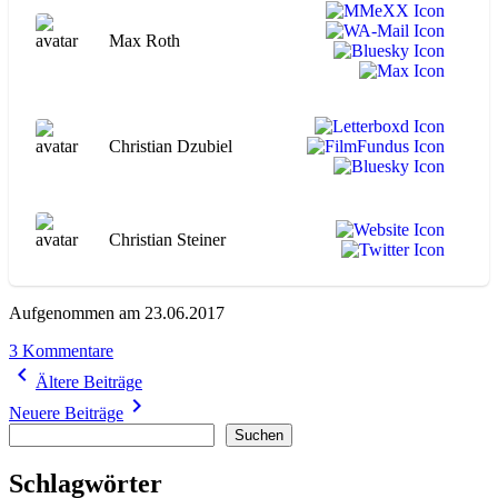
Max Roth
Christian Dzubiel
Christian Steiner
Aufgenommen am 23.06.2017
zu
3 Kommentare
Beitragsnavigation
WA127
navigate_before
Ältere Beiträge
Die
navigate_next
Ehe
Neuere Beiträge
der
Suchen
Suchen
Maria
Braun
Schlagwörter