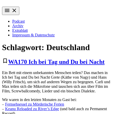
Zum
Wiederaufführung
Alte Filme. Neu entdeckt.
Inhalt
menu
close
springen
Podcast
Archiv
Extrablatt
Impressum & Datenschutz
Schlagwort:
Deutschland
bookmark_border
WA170 Ich bei Tag und Du bei Nacht
Ein Bett mit einem unbekannten Menschen teilen? Das machen in
Ich bei Tag und Du bei Nacht Grete (Käthe von Nagy) und Hans
(Willy Fritsch), um sich auf anderen Wegen zu begegnen. Carli und
Max teilen sich die Mikrofone und tauschen sich aus über Film im
Film, Screwballcomedy, Lieder und ein bisschen Dialekte.
Wir waren in den letzten Monaten zu Gast bei:
–
Fernsehsessel zu Mörderische Ferien
–
Keanu Reloaded zu River’s Edge
(und bald auch zu Permanent
Record)