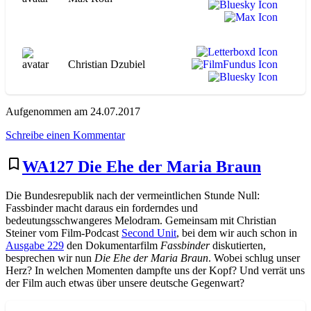
Christian Dzubiel
Aufgenommen am 24.07.2017
zu
Schreibe einen Kommentar
WA128
Die
bookmark_border
WA127 Die Ehe der Maria Braun
Feuerzangenbowle
Die Bundesrepublik nach der vermeintlichen Stunde Null:
Fassbinder macht daraus ein forderndes und
bedeutungsschwangeres Melodram. Gemeinsam mit Christian
Steiner vom Film-Podcast
Second Unit
, bei dem wir auch schon in
Ausgabe 229
den Dokumentarfilm
Fassbinder
diskutierten,
besprechen wir nun
Die Ehe der Maria Braun
. Wobei schlug unser
Herz? In welchen Momenten dampfte uns der Kopf? Und verrät uns
der Film auch etwas über unsere deutsche Gegenwart?