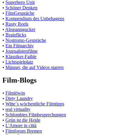
•
Superhero Unit
•
Schöner Denken
•
FilmGespräche
•
Kompendium des Unbehagens
•
Rusty Reels
•
Abspanngucker
•
Brainflicks
•
Nostromo-Gespräche
•
Ein Filmarchiv
•
Journalistenfilme
•
Klassiker-Faible
•
Lichtspielplatz
•
Männer, die auf Videos starren
Film-Blogs
•
Filmlöwin
•
Dirty Laundry
•
Witte´s wöchentliche Filmtipps
•
real virtuality
•
Schlombies Filmbesprechungen
•
Grün ist die Heide
•
L'Amore in città
•
Filmforum Bremen