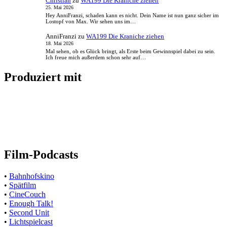
Christian
zu
WA199 Die Kraniche ziehen
25. Mai 2026
Hey AnniFranzi, schaden kann es nicht. Dein Name ist nun ganz sicher im
Lostopf von Max. Wir sehen uns im…
AnniFranzi
zu
WA199 Die Kraniche ziehen
18. Mai 2026
Mal sehen, ob es Glück bringt, als Erste beim Gewinnspiel dabei zu sein.
Ich freue mich außerdem schon sehr auf…
Produziert mit
Film-Podcasts
•
Bahnhofskino
•
Spätfilm
•
CineCouch
•
Enough Talk!
•
Second Unit
•
Lichtspielcast