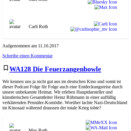
Carli Roth
Aufgenommen am 11.10.2017
zu
Schreibe einen Kommentar
WA136
The
bookmark_border
WA128 Die Feuerzangenbowle
Grudge
Wir kennen uns ja nicht gut aus im deutschen Kino und somit ist
dieser Podcast Folge für Folge auch eine Entdeckungsreise durch
unsere unbekannte Heimat. Wir erleben Hauptdarsteller und
künstlerischen Gesamtleiter Heinz Rühmann in einer auffällig
verklärenden Pennäler-Komödie. Worüber lachte Nazi-Deutschland
im Kinosaal während draussen der totale Krieg tobte?
Max Roth