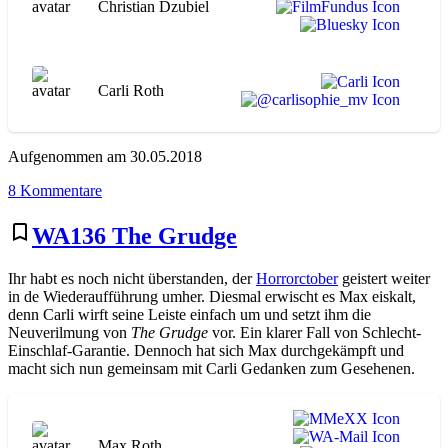
Christian Dzubiel
Carli Roth
Aufgenommen am 30.05.2018
zu
8 Kommentare
WA147
Viktor
bookmark_border
WA136 The Grudge
und
Viktoria
Ihr habt es noch nicht überstanden, der
Horrorctober
geistert weiter
in de Wiederaufführung umher. Diesmal erwischt es Max eiskalt,
denn Carli wirft seine Leiste einfach um und setzt ihm die
Neuverilmung von
The Grudge
vor. Ein klarer Fall von Schlecht-
Einschlaf-Garantie. Dennoch hat sich Max durchgekämpft und
macht sich nun gemeinsam mit Carli Gedanken zum Gesehenen.
Max Roth