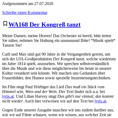
Aufgenommen am 27.07.2020
zu
Schreibe einen Kommentar
WA170
Ich
bookmark_border
WA168 Der Kongreß tanzt
bei
Tag
Meine Damen, meine Herren! Das Orchester ist bereit, bitte treten
und
Sie näher, nehmen Sie Haltung ein uuuuuuund Bitte! *Musik spielt*
Du
Tanzen Sie!
bei
Nacht
Carli und Max sind gut 90 Jahre in die Vergangenheit gereist, um
sich der UfA-Großproduktion
Der Kongreß tanzt
, welche wiederum
im Jahre 1814 spielt, anzusehen. Wir sprechen selbstverständlich
über die Musik und wie diese möglicherweise bis heute in unserer
Kultur verankert sein könnte. Wir machen uns Gedanken über
Frauenbilder, den Humor sowie spezielle Inszenierungstechniken.
Im Film singt Paul Hörbiger das Lied
Das muß ein Stück vom
Himmel sein, Wien und der Wein
. Der Text findet sich u.a. bei
lyrix.at
. Und Lilian Harvey singt
Das gibt’s nur einmal, das kommt
nicht wieder
. Auch hier verweisen wir auf den Text bei
lyrix.at
.
Gegen Ende unserer Ausgabe tauschen wir uns zudem darüber aus,
wie wir auf Filme schauen, wenn wir wissen, aus welcher Zeit sie