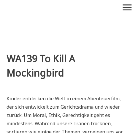
Zum
menu
Inhalt
springen
Wiederaufführung
Alte Filme. Neu entdeckt.
WA139 To Kill A
Mockingbird
Kinder entdecken die Welt in einem Abenteuerfilm,
der sich entwickelt zum Gerichtsdrama und wieder
zurück. Um Moral, Ethik, Gerechtigkeit geht es
mindestens. Während unsere Tränen trocknen,
sortieren wie einige der Themen, verneigen uns vor