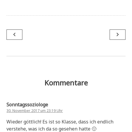
Beitragsnavigation
navigate_before
navigate_next
Kommentare
Sonntagssoziologe
30. November 2017 um 23:19 Uhr
Wieder göttlich! Es ist so Klasse, dass ich endlich
verstehe, was ich da so gesehen hatte 🙂