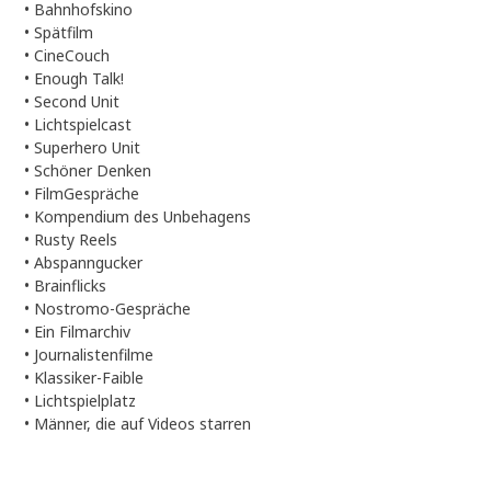
•
Bahnhofskino
•
Spätfilm
•
CineCouch
•
Enough Talk!
•
Second Unit
•
Lichtspielcast
•
Superhero Unit
•
Schöner Denken
•
FilmGespräche
•
Kompendium des Unbehagens
•
Rusty Reels
•
Abspanngucker
•
Brainflicks
•
Nostromo-Gespräche
•
Ein Filmarchiv
•
Journalistenfilme
•
Klassiker-Faible
•
Lichtspielplatz
•
Männer, die auf Videos starren