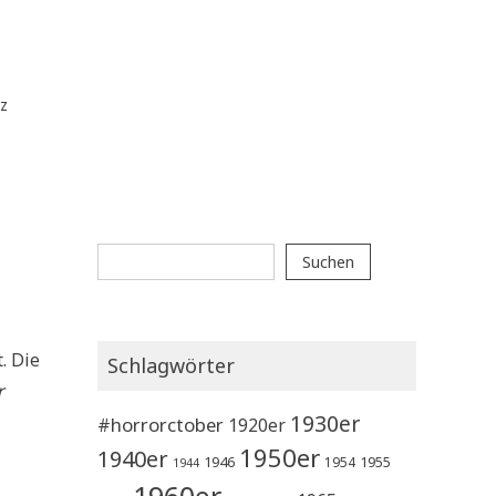
z
Suchen
Suchen
. Die
Schlagwörter
r
1930er
#horrorctober
1920er
1950er
1940er
1946
1955
1954
1944
1960er