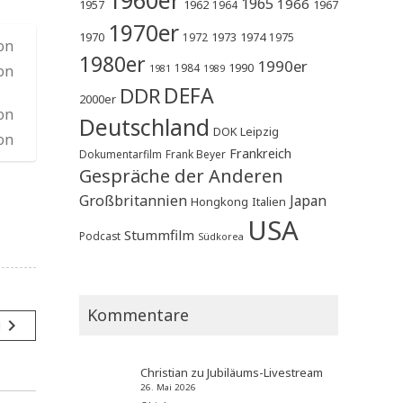
1965
1966
1957
1962
1967
1964
1970er
1970
1973
1974
1972
1975
1980er
1990er
1990
1984
1981
1989
DEFA
DDR
2000er
Deutschland
DOK Leipzig
Frankreich
Dokumentarfilm
Frank Beyer
Gespräche der Anderen
Großbritannien
Japan
Hongkong
Italien
USA
Stummfilm
Podcast
Südkorea
Kommentare
navigate_next
g
Christian
zu
Jubiläums-Livestream
26. Mai 2026