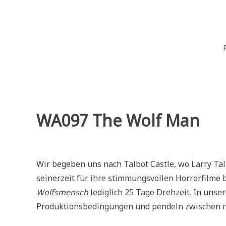
Zum
Inhalt
springen
Wiederaufführung
Alte Filme. Neu entdeckt.
WA097 The Wolf Man
Wir begeben uns nach Talbot Castle, wo Larry Tal
seinerzeit für ihre stimmungsvollen Horrorfilme
Wolfsmensch
lediglich 25 Tage Drehzeit. In un
Produktionsbedingungen und pendeln zwischen nos