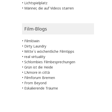
•
Lichtspielplatz
•
Männer, die auf Videos starren
Film-Blogs
•
Filmlöwin
•
Dirty Laundry
•
Witte´s wöchentliche Filmtipps
•
real virtuality
•
Schlombies Filmbesprechungen
•
Grün ist die Heide
•
L'Amore in città
•
Filmforum Bremen
•
From Beyond
•
Eskalierende Träume