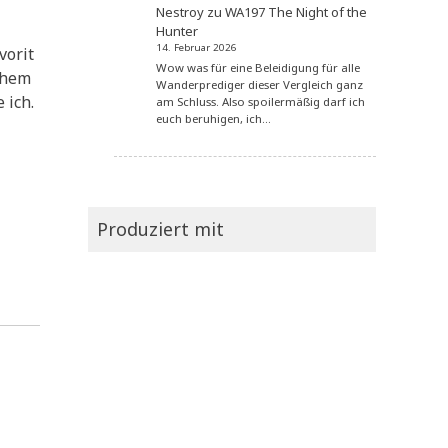
Nestroy
zu
WA197 The Night of the
Hunter
14. Februar 2026
vorit
Wow was für eine Beleidigung für alle
chem
Wanderprediger dieser Vergleich ganz
 ich.
am Schluss. Also spoilermäßig darf ich
euch beruhigen, ich…
Produziert mit