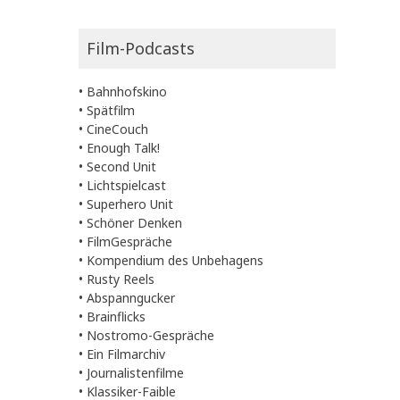
Film-Podcasts
•
Bahnhofskino
•
Spätfilm
•
CineCouch
•
Enough Talk!
•
Second Unit
•
Lichtspielcast
•
Superhero Unit
•
Schöner Denken
•
FilmGespräche
•
Kompendium des Unbehagens
•
Rusty Reels
•
Abspanngucker
•
Brainflicks
•
Nostromo-Gespräche
•
Ein Filmarchiv
•
Journalistenfilme
•
Klassiker-Faible