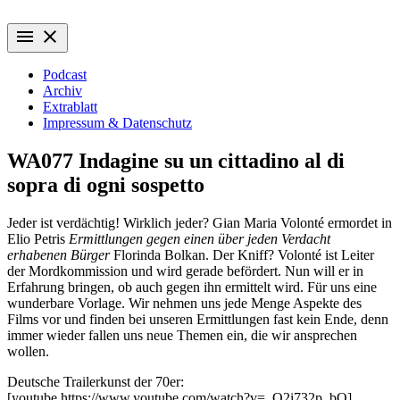
Zum
Wiederaufführung
Alte Filme. Neu entdeckt.
Inhalt
menu
close
springen
Podcast
Archiv
Extrablatt
Impressum & Datenschutz
WA077 Indagine su un cittadino al di
sopra di ogni sospetto
Jeder ist verdächtig! Wirklich jeder? Gian Maria Volonté ermordet in
Elio Petris
Ermittlungen gegen einen über jeden Verdacht
erhabenen Bürger
Florinda Bolkan. Der Kniff? Volonté ist Leiter
der Mordkommission und wird gerade befördert. Nun will er in
Erfahrung bringen, ob auch gegen ihn ermittelt wird. Für uns eine
wunderbare Vorlage. Wir nehmen uns jede Menge Aspekte des
Films vor und finden bei unseren Ermittlungen fast kein Ende, denn
immer wieder fallen uns neue Themen ein, die wir ansprechen
wollen.
Deutsche Trailerkunst der 70er:
[youtube https://www.youtube.com/watch?v=_Q2i732p_bQ]