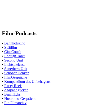
Film-Podcasts
•
Bahnhofskino
•
Spätfilm
•
CineCouch
•
Enough Talk!
•
Second Unit
•
Lichtspielcast
•
Superhero Unit
•
Schöner Denken
•
FilmGespräche
•
Kompendium des Unbehagens
•
Rusty Reels
•
Abspanngucker
•
Brainflicks
•
Nostromo-Gespräche
•
Ein Filmarchiv