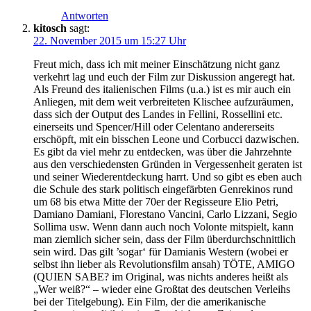
Antworten
kitosch
sagt:
22. November 2015 um 15:27 Uhr
Freut mich, dass ich mit meiner Einschätzung nicht ganz
verkehrt lag und euch der Film zur Diskussion angeregt hat.
Als Freund des italienischen Films (u.a.) ist es mir auch ein
Anliegen, mit dem weit verbreiteten Klischee aufzuräumen,
dass sich der Output des Landes in Fellini, Rossellini etc.
einerseits und Spencer/Hill oder Celentano andererseits
erschöpft, mit ein bisschen Leone und Corbucci dazwischen.
Es gibt da viel mehr zu entdecken, was über die Jahrzehnte
aus den verschiedensten Gründen in Vergessenheit geraten ist
und seiner Wiederentdeckung harrt. Und so gibt es eben auch
die Schule des stark politisch eingefärbten Genrekinos rund
um 68 bis etwa Mitte der 70er der Regisseure Elio Petri,
Damiano Damiani, Florestano Vancini, Carlo Lizzani, Segio
Sollima usw. Wenn dann auch noch Volonte mitspielt, kann
man ziemlich sicher sein, dass der Film überdurchschnittlich
sein wird. Das gilt ’sogar‘ für Damianis Western (wobei er
selbst ihn lieber als Revolutionsfilm ansah) TÖTE, AMIGO
(QUIEN SABE? im Original, was nichts anderes heißt als
„Wer weiß?“ – wieder eine Großtat des deutschen Verleihs
bei der Titelgebung). Ein Film, der die amerikanische