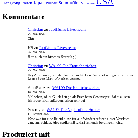
USA
Japan
Stummfilm
Hongkong
Italien
Podcast
Südkorea
Kommentare
Christian
zu
Jubiläums-Livestream
26. Mai 2026
Ohja!
KB
zu
Jubiläums-Livestream
25. Mai 2026
Bitte auch ein bisschen Statistik ;-)
Christian
zu
WA199 Die Kraniche ziehen
25. Mai 2026
Hey AnniFranzi, schaden kann es nicht. Dein Name ist nun ganz sicher im
Lostopf von Max. Wir sehen uns im…
AnniFranzi
zu
WA199 Die Kraniche ziehen
18. Mai 2026
Mal sehen, ob es Glück bringt, als Erste beim Gewinnspiel dabei zu sein.
Ich freue mich außerdem schon sehr auf…
Nestroy
zu
WA197 The Night of the Hunter
14. Februar 2026
Wow was für eine Beleidigung für alle Wanderprediger dieser Vergleich
ganz am Schluss. Also spoilermäßig darf ich euch beruhigen, ich…
Produziert mit