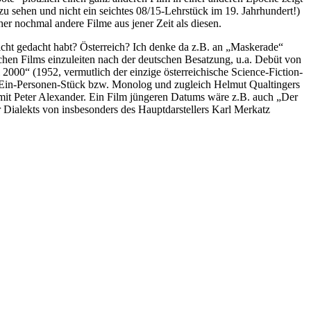
zu sehen und nicht ein seichtes 08/15-Lehrstück im 19. Jahrhundert!)
her nochmal andere Filme aus jener Zeit als diesen.
cht gedacht habt? Österreich? Ich denke da z.B. an „Maskerade“
schen Films einzuleiten nach der deutschen Besatzung, u.a. Debüt von
000“ (1952, vermutlich der einzige österreichische Science-Fiction-
s Ein-Personen-Stück bzw. Monolog und zugleich Helmut Qualtingers
 mit Peter Alexander. Ein Film jüngeren Datums wäre z.B. auch „Der
ner Dialekts von insbesonders des Hauptdarstellers Karl Merkatz