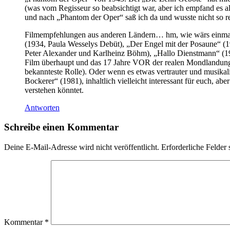
(was vom Regisseur so beabsichtigt war, aber ich empfand es al
und nach „Phantom der Oper“ saß ich da und wusste nicht so rech
Filmempfehlungen aus anderen Ländern… hm, wie wärs einmal mi
(1934, Paula Wesselys Debüt), „Der Engel mit der Posaune“ (19
Peter Alexander und Karlheinz Böhm), „Hallo Dienstmann“ (1952
Film überhaupt und das 17 Jahre VOR der realen Mondlandung 
bekannteste Rolle). Oder wenn es etwas vertrauter und musikal
Bockerer“ (1981), inhaltlich vielleicht interessant für euch, ab
verstehen könntet.
Antworten
Schreibe einen Kommentar
Deine E-Mail-Adresse wird nicht veröffentlicht.
Erforderliche Felder 
Kommentar
*