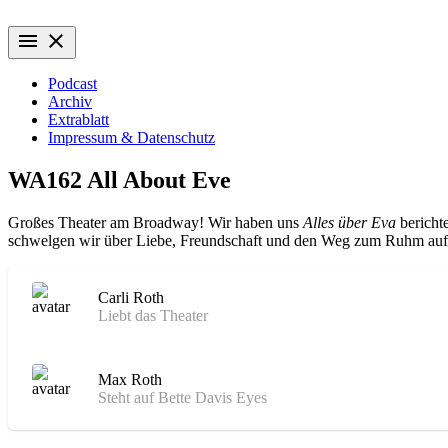
Zum
Wiederaufführung
Alte Filme. Neu entdeckt.
Inhalt
menu
close
springen
Podcast
Archiv
Extrablatt
Impressum & Datenschutz
WA162 All About Eve
Großes Theater am Broadway! Wir haben uns
Alles über Eva
berichte
schwelgen wir über Liebe, Freundschaft und den Weg zum Ruhm auf d
Carli Roth
Liebt das Theater
Max Roth
Steht auf Bette Davis Eyes