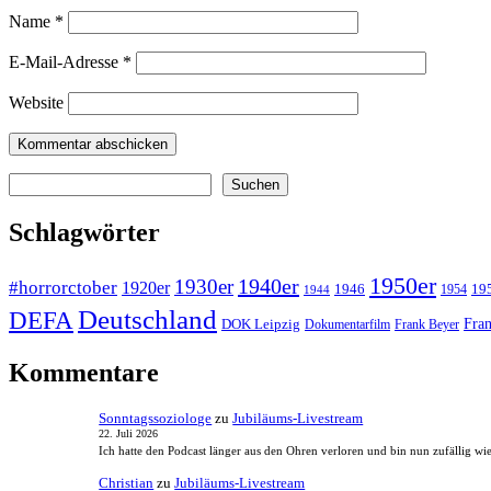
Name
*
E-Mail-Adresse
*
Website
Suchen
Suchen
Schlagwörter
1950er
1940er
1930er
#horrorctober
1920er
1946
19
1954
1944
Deutschland
DEFA
Fran
DOK Leipzig
Dokumentarfilm
Frank Beyer
Kommentare
Sonntagssoziologe
zu
Jubiläums-Livestream
22. Juli 2026
Ich hatte den Podcast länger aus den Ohren verloren und bin nun zufällig wi
Christian
zu
Jubiläums-Livestream