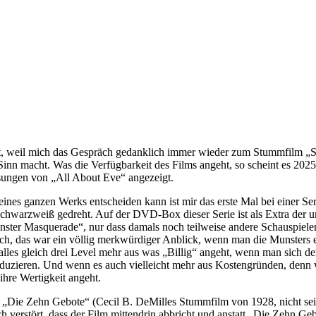
, weil mich das Gespräch gedanklich immer wieder zum Stummfilm „Sh
inn macht. Was die Verfügbarkeit des Films angeht, so scheint es 2025
sungen von „All About Eve“ angezeigt.
nes ganzen Werks entscheiden kann ist mir das erste Mal bei einer Ser
hwarzweiß gedreht. Auf der DVD-Box dieser Serie ist als Extra der urs
 „Munster Masquerade“, nur dass damals noch teilweise andere Schauspi
ch, das war ein völlig merkwürdiger Anblick, wenn man die Munsters e
alles gleich drei Level mehr aus was „Billig“ angeht, wenn man sich de
uzieren. Und wenn es auch vielleicht mehr aus Kostengründen, denn we
ihre Wertigkeit angeht.
 erst „Die Zehn Gebote“ (Cecil B. DeMilles Stummfilm von 1928, nicht 
erstört, dass der Film mittendrin abbricht und anstatt „Die Zehn Gebo