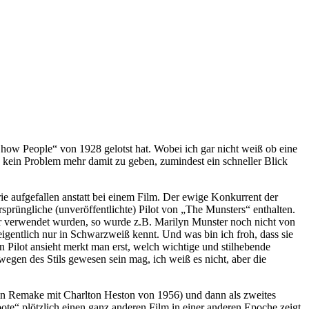
ow People“ von 1928 gelotst hat. Wobei ich gar nicht weiß ob eine
 kein Problem mehr damit zu geben, zumindest ein schneller Blick
ie aufgefallen anstatt bei einem Film. Der ewige Konkurrent der
prüngliche (unveröffentlichte) Pilot von „The Munsters“ enthalten.
eler verwendet wurden, so wurde z.B. Marilyn Munster noch nicht von
igentlich nur in Schwarzweiß kennt. Und was bin ich froh, dass sie
n Pilot ansieht merkt man erst, welch wichtige und stilhebende
gen des Stils gewesen sein mag, ich weiß es nicht, aber die
sein Remake mit Charlton Heston von 1956) und dann als zweites
te“ plötzlich einen ganz anderen Film in einer anderen Epoche zeigt