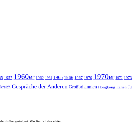
1960er
1970er
1965
1966
55
1957
1962
1967
1970
1973
1964
1972
Gespräche der Anderen
Großbritannien
J
kreich
Hongkong
Italien
eder drübergestolpert. Was find ich das schön,…