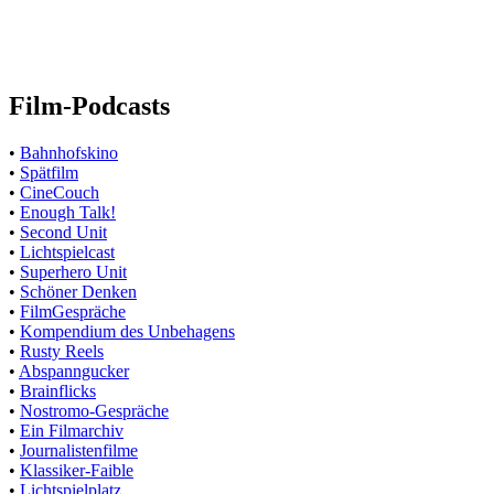
Film-Podcasts
•
Bahnhofskino
•
Spätfilm
•
CineCouch
•
Enough Talk!
•
Second Unit
•
Lichtspielcast
•
Superhero Unit
•
Schöner Denken
•
FilmGespräche
•
Kompendium des Unbehagens
•
Rusty Reels
•
Abspanngucker
•
Brainflicks
•
Nostromo-Gespräche
•
Ein Filmarchiv
•
Journalistenfilme
•
Klassiker-Faible
•
Lichtspielplatz