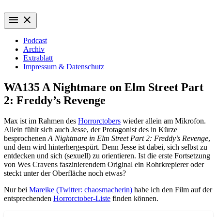
Zum
Wiederaufführung
Alte Filme. Neu entdeckt.
Inhalt
menu
close
springen
Podcast
Archiv
Extrablatt
Impressum & Datenschutz
WA135 A Nightmare on Elm Street Part
2: Freddy’s Revenge
Max ist im Rahmen des
Horrorctobers
wieder allein am Mikrofon.
Allein fühlt sich auch Jesse, der Protagonist des in Kürze
besprochenen
A Nightmare in Elm Street Part 2: Freddy’s Revenge
,
und dem wird hinterhergespürt. Denn Jesse ist dabei, sich selbst zu
entdecken und sich (sexuell) zu orientieren. Ist die erste Fortsetzung
von Wes Cravens faszinierendem Original ein Rohrkrepierer oder
steckt unter der Oberfläche noch etwas?
Nur bei
Mareike (Twitter: chaosmacherin)
habe ich den Film auf der
entsprechenden
Horrorctober-Liste
finden können.