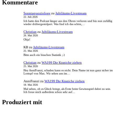
Kommentare
Sonntagssoziologe
zu
Jubiläums-Livestream
22. Juli 2026
Ich hatte den Podcast länger aus den Ohren verloren und bin nun zufällig
wieder drübergestolpert. Was find ich das schön,…
Christian
zu
Jubiläums-Livestream
26. Mai 2026
Ohja!
KB
zu
Jubiläums-Livestream
25. Mai 2026
Bitte auch ein bisschen Statistik ;-)
Christian
zu
WA199 Die Kraniche ziehen
25. Mai 2026
Hey AnniFranzi, schaden kann es nicht. Dein Name ist nun ganz sicher im
Lostopf von Max. Wir sehen uns im…
AnniFranzi
zu
WA199 Die Kraniche ziehen
18. Mai 2026
Mal sehen, ob es Glück bringt, als Erste beim Gewinnspiel dabei zu sein.
Ich freue mich außerdem schon sehr auf…
Produziert mit