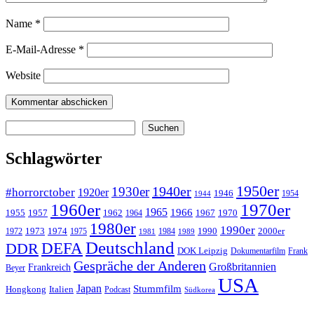
Name
*
E-Mail-Adresse
*
Website
Suchen
Suchen
Schlagwörter
1950er
1940er
1930er
#horrorctober
1920er
1946
1954
1944
1960er
1970er
1965
1966
1955
1957
1962
1967
1970
1964
1980er
1990er
1973
1974
1990
2000er
1972
1975
1984
1981
1989
Deutschland
DEFA
DDR
DOK Leipzig
Dokumentarfilm
Frank
Gespräche der Anderen
Großbritannien
Frankreich
Beyer
USA
Japan
Stummfilm
Hongkong
Italien
Podcast
Südkorea