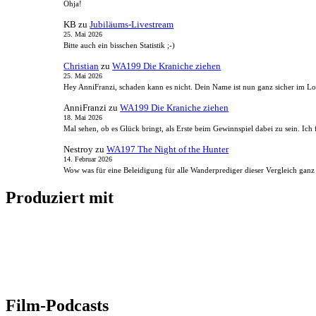
Ohja!
KB
zu
Jubiläums-Livestream
25. Mai 2026
Bitte auch ein bisschen Statistik ;-)
Christian
zu
WA199 Die Kraniche ziehen
25. Mai 2026
Hey AnniFranzi, schaden kann es nicht. Dein Name ist nun ganz sicher im 
AnniFranzi
zu
WA199 Die Kraniche ziehen
18. Mai 2026
Mal sehen, ob es Glück bringt, als Erste beim Gewinnspiel dabei zu sein. I
Nestroy
zu
WA197 The Night of the Hunter
14. Februar 2026
Wow was für eine Beleidigung für alle Wanderprediger dieser Vergleich ganz
Produziert mit
Film-Podcasts