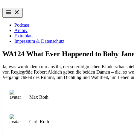
Zum
Wiederaufführung
Alte Filme. Neu entdeckt.
Inhalt
menu
close
springen
Podcast
Archiv
Extrablatt
Impressum & Datenschutz
WA124 What Ever Happened to Baby Jan
Ja, was wurde denn nur aus ihr, der so erfolgreichen Kinderschauspi
von Regiegröße Robert Aldrich geben die beiden Damen – die, so wei
Vergänglichkeit des Ruhms, um Dichtung und Wahrheit, um Leben und
Max Roth
Carli Roth