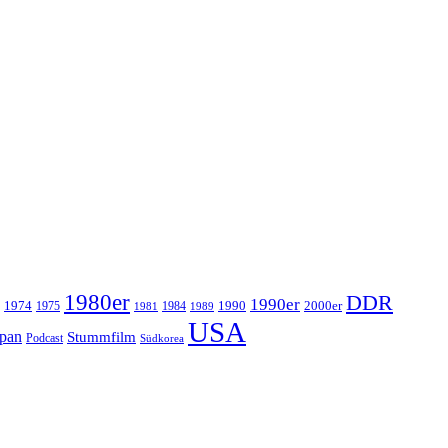
1980er
DDR
1990er
1974
1990
2000er
1975
1984
1981
1989
USA
apan
Stummfilm
Podcast
Südkorea