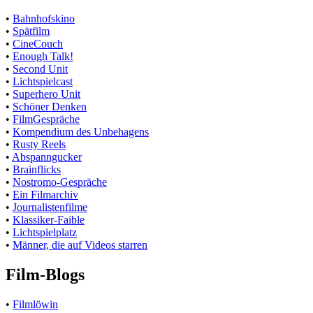
•
Bahnhofskino
•
Spätfilm
•
CineCouch
•
Enough Talk!
•
Second Unit
•
Lichtspielcast
•
Superhero Unit
•
Schöner Denken
•
FilmGespräche
•
Kompendium des Unbehagens
•
Rusty Reels
•
Abspanngucker
•
Brainflicks
•
Nostromo-Gespräche
•
Ein Filmarchiv
•
Journalistenfilme
•
Klassiker-Faible
•
Lichtspielplatz
•
Männer, die auf Videos starren
Film-Blogs
•
Filmlöwin