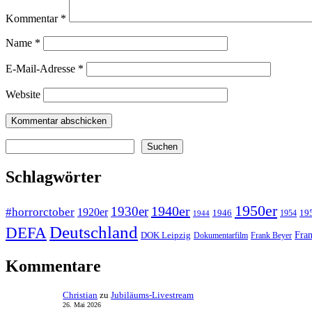
Kommentar
*
Name
*
E-Mail-Adresse
*
Website
Suchen
Suchen
Schlagwörter
1950er
1940er
1930er
#horrorctober
1920er
1946
19
1954
1944
Deutschland
DEFA
Fran
DOK Leipzig
Dokumentarfilm
Frank Beyer
Kommentare
Christian
zu
Jubiläums-Livestream
26. Mai 2026