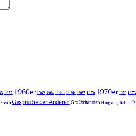
1960er
1970er
1965
1966
55
1957
1962
1967
1970
1973
1964
1972
Gespräche der Anderen
Großbritannien
J
kreich
Hongkong
Italien