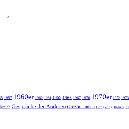
1960er
1970er
1965
1966
55
1957
1962
1967
1970
1973
1964
1972
Gespräche der Anderen
Großbritannien
J
kreich
Hongkong
Italien