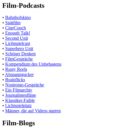
Film-Podcasts
•
Bahnhofskino
•
Spätfilm
•
CineCouch
•
Enough Talk!
•
Second Unit
•
Lichtspielcast
•
Superhero Unit
•
Schöner Denken
•
FilmGespräche
•
Kompendium des Unbehagens
•
Rusty Reels
•
Abspanngucker
•
Brainflicks
•
Nostromo-Gespräche
•
Ein Filmarchiv
•
Journalistenfilme
•
Klassiker-Faible
•
Lichtspielplatz
•
Männer, die auf Videos starren
Film-Blogs