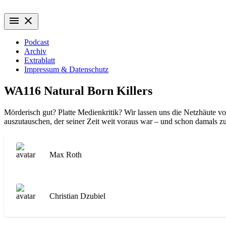
Zum
Wiederaufführung
Alte Filme. Neu entdeckt.
Inhalt
menu
close
springen
Podcast
Archiv
Extrablatt
Impressum & Datenschutz
WA116 Natural Born Killers
Mörderisch gut? Platte Medienkritik? Wir lassen uns die Netzhäute v
auszutauschen, der seiner Zeit weit voraus war – und schon damals zu
Max Roth
Christian Dzubiel