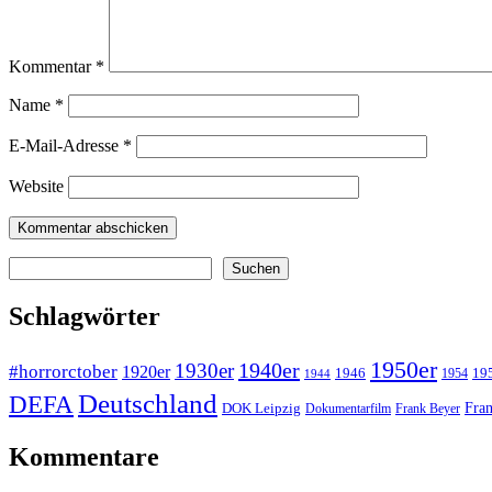
Kommentar
*
Name
*
E-Mail-Adresse
*
Website
Suchen
Suchen
Schlagwörter
1950er
1940er
1930er
#horrorctober
1920er
1946
19
1954
1944
Deutschland
DEFA
Fran
DOK Leipzig
Dokumentarfilm
Frank Beyer
Kommentare