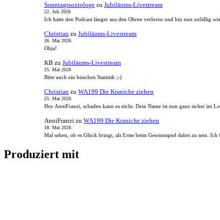
Sonntagssoziologe
zu
Jubiläums-Livestream
22. Juli 2026
Ich hatte den Podcast länger aus den Ohren verloren und bin nun zufällig wi
Christian
zu
Jubiläums-Livestream
26. Mai 2026
Ohja!
KB
zu
Jubiläums-Livestream
25. Mai 2026
Bitte auch ein bisschen Statistik ;-)
Christian
zu
WA199 Die Kraniche ziehen
25. Mai 2026
Hey AnniFranzi, schaden kann es nicht. Dein Name ist nun ganz sicher im 
AnniFranzi
zu
WA199 Die Kraniche ziehen
18. Mai 2026
Mal sehen, ob es Glück bringt, als Erste beim Gewinnspiel dabei zu sein. I
Produziert mit