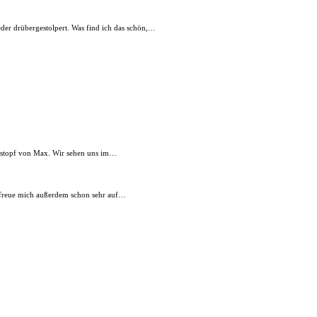
eder drübergestolpert. Was find ich das schön,…
Lostopf von Max. Wir sehen uns im…
ch freue mich außerdem schon sehr auf…