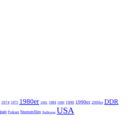
1980er
DDR
1990er
1974
1990
2000er
1975
1984
1981
1989
USA
apan
Stummfilm
Podcast
Südkorea