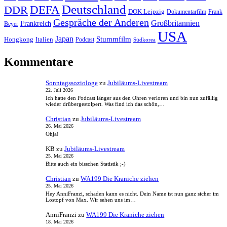
Deutschland
DEFA
DDR
DOK Leipzig
Dokumentarfilm
Frank
Gespräche der Anderen
Großbritannien
Frankreich
Beyer
USA
Japan
Stummfilm
Hongkong
Italien
Podcast
Südkorea
Kommentare
Sonntagssoziologe
zu
Jubiläums-Livestream
22. Juli 2026
Ich hatte den Podcast länger aus den Ohren verloren und bin nun zufällig
wieder drübergestolpert. Was find ich das schön,…
Christian
zu
Jubiläums-Livestream
26. Mai 2026
Ohja!
KB
zu
Jubiläums-Livestream
25. Mai 2026
Bitte auch ein bisschen Statistik ;-)
Christian
zu
WA199 Die Kraniche ziehen
25. Mai 2026
Hey AnniFranzi, schaden kann es nicht. Dein Name ist nun ganz sicher im
Lostopf von Max. Wir sehen uns im…
AnniFranzi
zu
WA199 Die Kraniche ziehen
18. Mai 2026