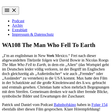
Zum
Wiederaufführung
Alte Filme. Neu entdeckt.
Inhalt
menu
close
springen
Podcast
Archiv
Extrablatt
Impressum & Datenschutz
WA108 The Man Who Fell To Earth
„I’m an englishman in New
York
Mexico.“ Frei nach dieser
abgewandelten Titelzeile folgen wir David Bowie in Nicolas Roegs
The Man Who Fell to Earth
, in dem ein „Alien“ (das Wortspiel geht
im Deutschen leider völlig verloren, ist der Begriff im Englischen
doch gleichzeitig als „Außerirdischer“ wie auch „Fremder“ oder
„Ausländer“ zu verstehen) in die USA kommt. Max hatte den Film
in der Schatzkiste auf die große Kinoleinwand des li.wu. gebracht
und erstmals gesehen. Christian hatte schon mehrfach Begegnungen
mit dem Streifen. Gemeinsam denken wir nach über fremde Blicke,
symbolische Bilder und Erwartungen der Zuschauer.
Patrick und Daniel vom Podcast
Bahnhofskino
haben in
Folge 154
ebenfalls über diesen Film gesprochen. Klare Hörempfehlung!