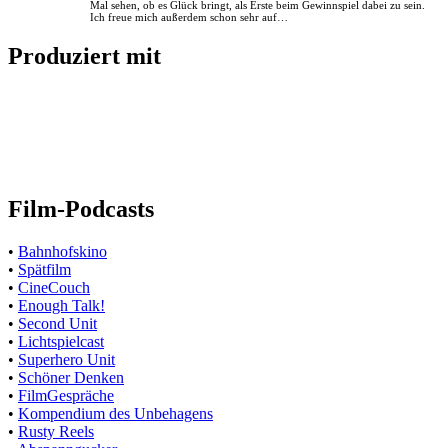
Mal sehen, ob es Glück bringt, als Erste beim Gewinnspiel dabei zu sein.
Ich freue mich außerdem schon sehr auf…
Produziert mit
Film-Podcasts
•
Bahnhofskino
•
Spätfilm
•
CineCouch
•
Enough Talk!
•
Second Unit
•
Lichtspielcast
•
Superhero Unit
•
Schöner Denken
•
FilmGespräche
•
Kompendium des Unbehagens
•
Rusty Reels