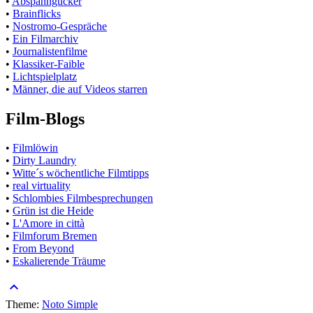
•
Abspanngucker
•
Brainflicks
•
Nostromo-Gespräche
•
Ein Filmarchiv
•
Journalistenfilme
•
Klassiker-Faible
•
Lichtspielplatz
•
Männer, die auf Videos starren
Film-Blogs
•
Filmlöwin
•
Dirty Laundry
•
Witte´s wöchentliche Filmtipps
•
real virtuality
•
Schlombies Filmbesprechungen
•
Grün ist die Heide
•
L'Amore in città
•
Filmforum Bremen
•
From Beyond
•
Eskalierende Träume
keyboard_arrow_up
Theme:
Noto Simple