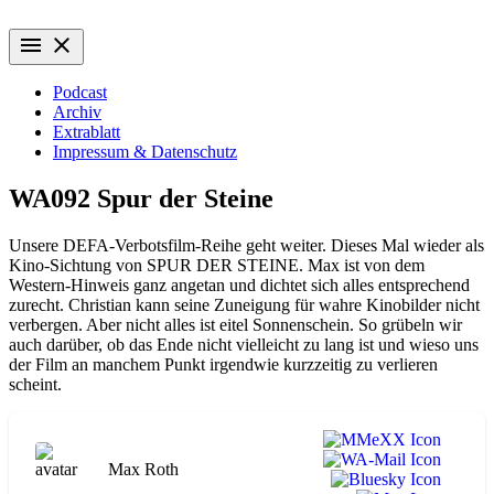
Zum
Wiederaufführung
Alte Filme. Neu entdeckt.
Inhalt
menu
close
springen
Podcast
Archiv
Extrablatt
Impressum & Datenschutz
WA092 Spur der Steine
Unsere DEFA-Verbotsfilm-Reihe geht weiter. Dieses Mal wieder als
Kino-Sichtung von SPUR DER STEINE. Max ist von dem
Western-Hinweis ganz angetan und dichtet sich alles entsprechend
zurecht. Christian kann seine Zuneigung für wahre Kinobilder nicht
verbergen. Aber nicht alles ist eitel Sonnenschein. So grübeln wir
auch darüber, ob das Ende nicht vielleicht zu lang ist und wieso uns
der Film an manchem Punkt irgendwie kurzzeitig zu verlieren
scheint.
Max Roth