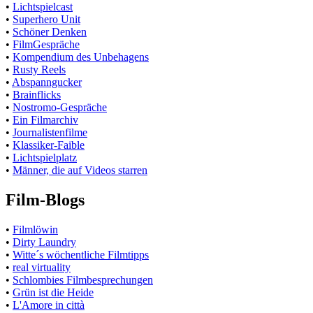
•
Lichtspielcast
•
Superhero Unit
•
Schöner Denken
•
FilmGespräche
•
Kompendium des Unbehagens
•
Rusty Reels
•
Abspanngucker
•
Brainflicks
•
Nostromo-Gespräche
•
Ein Filmarchiv
•
Journalistenfilme
•
Klassiker-Faible
•
Lichtspielplatz
•
Männer, die auf Videos starren
Film-Blogs
•
Filmlöwin
•
Dirty Laundry
•
Witte´s wöchentliche Filmtipps
•
real virtuality
•
Schlombies Filmbesprechungen
•
Grün ist die Heide
•
L'Amore in città