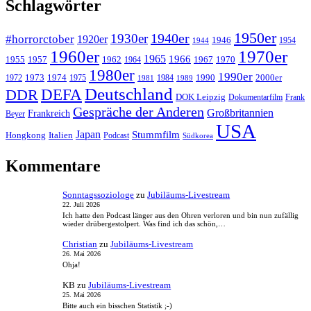
Schlagwörter
1950er
1940er
1930er
#horrorctober
1920er
1946
1954
1944
1960er
1970er
1965
1966
1955
1957
1962
1967
1970
1964
1980er
1990er
1973
1974
1990
2000er
1972
1975
1984
1981
1989
Deutschland
DEFA
DDR
DOK Leipzig
Dokumentarfilm
Frank
Gespräche der Anderen
Großbritannien
Frankreich
Beyer
USA
Japan
Stummfilm
Hongkong
Italien
Podcast
Südkorea
Kommentare
Sonntagssoziologe
zu
Jubiläums-Livestream
22. Juli 2026
Ich hatte den Podcast länger aus den Ohren verloren und bin nun zufällig
wieder drübergestolpert. Was find ich das schön,…
Christian
zu
Jubiläums-Livestream
26. Mai 2026
Ohja!
KB
zu
Jubiläums-Livestream
25. Mai 2026
Bitte auch ein bisschen Statistik ;-)