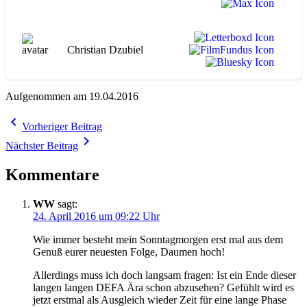
Christian Dzubiel
Aufgenommen am 19.04.2016
Beitragsnavigation
navigate_before
Vorheriger Beitrag
navigate_next
Nächster Beitrag
Kommentare
WW
sagt:
24. April 2016 um 09:22 Uhr
Wie immer besteht mein Sonntagmorgen erst mal aus dem
Genuß eurer neuesten Folge, Daumen hoch!
Allerdings muss ich doch langsam fragen: Ist ein Ende dieser
langen langen DEFA Ära schon abzusehen? Gefühlt wird es
jetzt erstmal als Ausgleich wieder Zeit für eine lange Phase