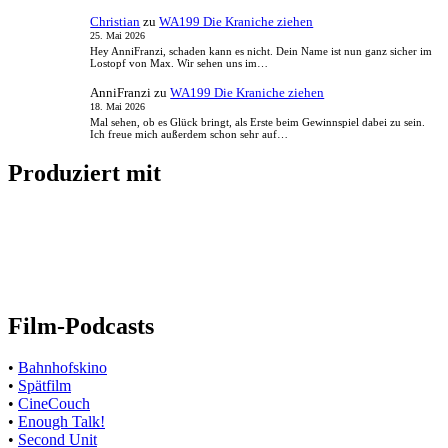
Christian
zu
WA199 Die Kraniche ziehen
25. Mai 2026
Hey AnniFranzi, schaden kann es nicht. Dein Name ist nun ganz sicher im
Lostopf von Max. Wir sehen uns im…
AnniFranzi
zu
WA199 Die Kraniche ziehen
18. Mai 2026
Mal sehen, ob es Glück bringt, als Erste beim Gewinnspiel dabei zu sein.
Ich freue mich außerdem schon sehr auf…
Produziert mit
Film-Podcasts
•
Bahnhofskino
•
Spätfilm
•
CineCouch
•
Enough Talk!
•
Second Unit