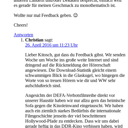
anderen Ländern und/oder Dekaden besprecht, einfach weil
es gerade für meinen Geschmack zu monothematisch ist.
Wollte nur mal Feedback geben. 😉
Cheers!
Antworten
Christian
sagt:
26. April 2016 um 11:23 Uhr
Lieber Kitosch, gut dass du Feedback gibst. Wir senden
Woche um Woche ins große weite Internet und sind
dringend auf die Rückmeldung der Hörerschaft
angewiesen. Die Download-Statistik gleicht einem
schwammigen Blick in die Glaskugel, wo hingegen die
Worte von so treuen Hörern wie dir und WW sehr
aufschlußreich sind.
Angesichts der DEFA-Verbotsfilmreihe direkt vor
unserer Haustür haben wir nur allzu gern das heimische
Sofa gegen die Kinoleinwand eingetauscht. Wir haben
auch ein ziemlich starkes Bedürfnis die internationale
Filmgeschichte jenseits der viel beschrittenen
Hollywood-Pfade zu entdecken. Dass wir uns dabei
gerade heftig in das DDR-Kino verbissen haben, wird