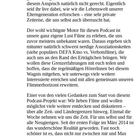
diesem Anspruch natürlich nicht gerecht. Eigentlich
seid ihr live dabei, wie wir die Lebenswelt unserer
Elterngeneration erforschen – eine sehr private
Zeitreise, die uns selbst auch überrascht hat.
Der wohl wichtigste Motor für diesen Podcast ist
unsere ganz eigene Lust Filme zu erleben, die uns
zuvor meistens unbekannt waren. Daraus ergeben sich
mitunter natürlich schwerst nerdige Assoziationsketten
(siehe populäres DEFA Kino vs. Verbotsfilme), die
auch uns an den Rand des Erträglichen bringen. Wir
wollen diese Grenzerfahrungen mit euch teilen und
hoffen, dass die regelmäßigen HörerInnen bei diesem
Wagnis mitgehen, wir unterwegs viele weitere
Interessierte erreichen und mit allen gemeinsam unseren
Flimmerhorizont erweitern.
Einer von den vielen Gedanken zum Start von diesem
Podcast-Projekt war: Wir lieben Filme und wollen
möglichst viele weitere entdecken und diskutieren –
über alle Zeit- und Ländergrenzen hinweg. Einmal die
Woche nehmen wir uns die Zeit. Für uns selbst und für
alle Neugierigen. Seit der ersten Folge im März 2014 ist
das wunderschöne Realität geworden. Fast noch
schöner ist es, dass nicht nur zwischen mir und Max