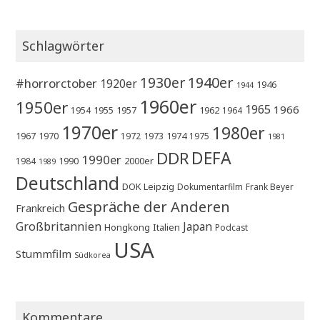
Schlagwörter
1930er
1940er
#horrorctober
1920er
1946
1944
1960er
1950er
1965
1966
1955
1957
1962
1954
1964
1970er
1980er
1967
1970
1973
1974
1972
1975
1981
DEFA
DDR
1990er
1990
2000er
1984
1989
Deutschland
DOK Leipzig
Dokumentarfilm
Frank Beyer
Gespräche der Anderen
Frankreich
Großbritannien
Japan
Hongkong
Italien
Podcast
USA
Stummfilm
Südkorea
Kommentare