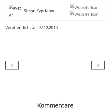
Simon Kyprianou
Veröffentlicht am 07.12.2014
Beitragsnavigation
navigate_before
navigate_next
Kommentare