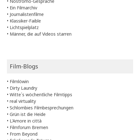
•
Nostromo-Gespräche
•
Ein Filmarchiv
•
Journalistenfilme
•
Klassiker-Faible
•
Lichtspielplatz
•
Männer, die auf Videos starren
Film-Blogs
•
Filmlöwin
•
Dirty Laundry
•
Witte´s wöchentliche Filmtipps
•
real virtuality
•
Schlombies Filmbesprechungen
•
Grün ist die Heide
•
L'Amore in città
•
Filmforum Bremen
•
From Beyond