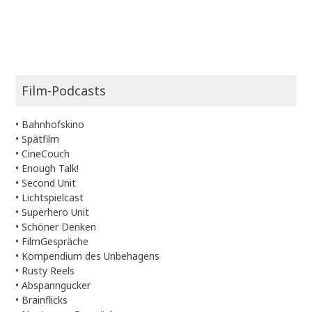
Film-Podcasts
•
Bahnhofskino
•
Spätfilm
•
CineCouch
•
Enough Talk!
•
Second Unit
•
Lichtspielcast
•
Superhero Unit
•
Schöner Denken
•
FilmGespräche
•
Kompendium des Unbehagens
•
Rusty Reels
•
Abspanngucker
•
Brainflicks