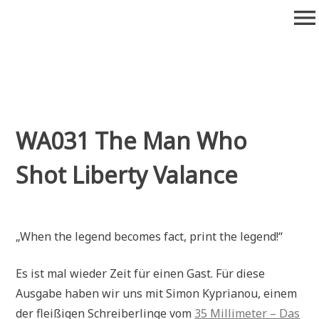
Zum
menu
Inhalt
springen
Wiederaufführung
Alte Filme. Neu entdeckt.
WA031 The Man Who
Shot Liberty Valance
„When the legend becomes fact, print the legend!“
Es ist mal wieder Zeit für einen Gast. Für diese
Ausgabe haben wir uns mit Simon Kyprianou, einem
der fleißigen Schreiberlinge vom
35 Millimeter – Das