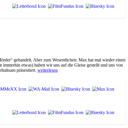
f: Mörder“ gehandelt. Aber zum Wesentlichen: Max hat mal wieder einen
n immerhin etwas) haben wir uns auf die Gleise gestellt und uns von
„WA057
rhaltsam präsentiert.
weiterlesen
Branded
to
Kill“