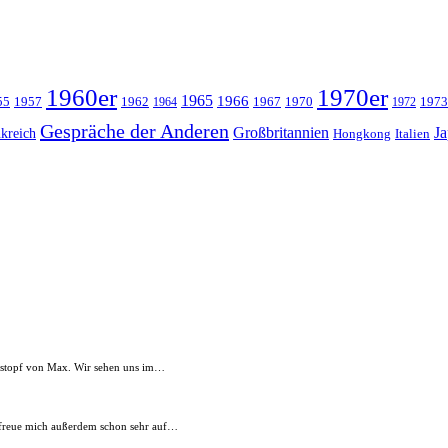
1960er
1970er
1965
1966
55
1957
1962
1967
1970
1973
1964
1972
Gespräche der Anderen
Großbritannien
J
kreich
Hongkong
Italien
Lostopf von Max. Wir sehen uns im…
ch freue mich außerdem schon sehr auf…