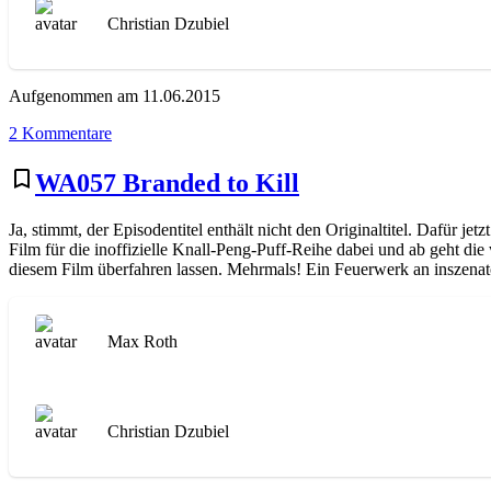
Christian Dzubiel
Aufgenommen am 11.06.2015
zu
2 Kommentare
WA058
Der
bookmark_border
WA057 Branded to Kill
Frosch
mit
Ja, stimmt, der Episodentitel enthält nicht den Originaltitel. Dafür
der
Film für die inoffizielle Knall-Peng-Puff-Reihe dabei und ab geht di
Maske
diesem Film überfahren lassen. Mehrmals! Ein Feuerwerk an inszenator
Max Roth
Christian Dzubiel