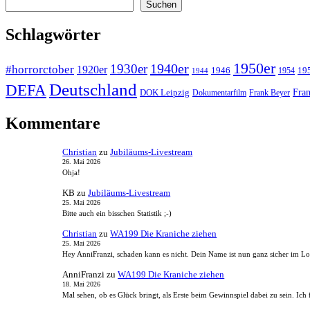
Suchen
WA007
Suchen
Miss
Muerte
Schlagwörter
1950er
1940er
1930er
#horrorctober
1920er
1946
19
1954
1944
Deutschland
DEFA
Fran
DOK Leipzig
Dokumentarfilm
Frank Beyer
Kommentare
Christian
zu
Jubiläums-Livestream
26. Mai 2026
Ohja!
KB
zu
Jubiläums-Livestream
25. Mai 2026
Bitte auch ein bisschen Statistik ;-)
Christian
zu
WA199 Die Kraniche ziehen
25. Mai 2026
Hey AnniFranzi, schaden kann es nicht. Dein Name ist nun ganz sicher im 
AnniFranzi
zu
WA199 Die Kraniche ziehen
18. Mai 2026
Mal sehen, ob es Glück bringt, als Erste beim Gewinnspiel dabei zu sein. I