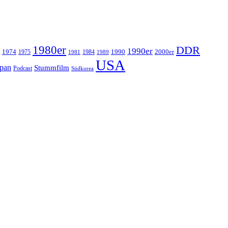
1980er
DDR
1990er
1974
1990
2000er
1975
1984
1981
1989
USA
apan
Stummfilm
Podcast
Südkorea