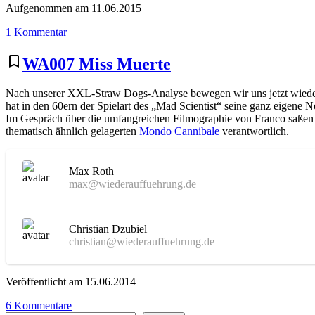
Aufgenommen am 11.06.2015
zu
1 Kommentar
WA057
Branded
bookmark_border
WA007 Miss Muerte
to
Kill
Nach unserer XXL-Straw Dogs-Analyse bewegen wir uns jetzt wieder 
hat in den 60ern der Spielart des „Mad Scientist“ seine ganz eigene 
Im Gespräch über die umfangreichen Filmographie von Franco saßen 
thematisch ähnlich gelagerten
Mondo Cannibale
verantwortlich.
Max Roth
max@wiederauffuehrung.de
Christian Dzubiel
christian@wiederauffuehrung.de
Veröffentlicht am 15.06.2014
zu
6 Kommentare