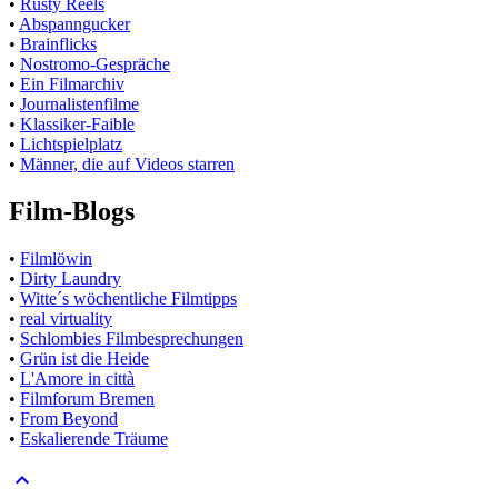
•
Rusty Reels
•
Abspanngucker
•
Brainflicks
•
Nostromo-Gespräche
•
Ein Filmarchiv
•
Journalistenfilme
•
Klassiker-Faible
•
Lichtspielplatz
•
Männer, die auf Videos starren
Film-Blogs
•
Filmlöwin
•
Dirty Laundry
•
Witte´s wöchentliche Filmtipps
•
real virtuality
•
Schlombies Filmbesprechungen
•
Grün ist die Heide
•
L'Amore in città
•
Filmforum Bremen
•
From Beyond
•
Eskalierende Träume
keyboard_arrow_up