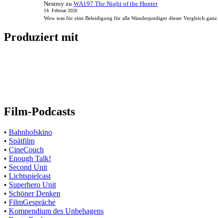
Nestroy
zu
WA197 The Night of the Hunter
14. Februar 2026
Wow was für eine Beleidigung für alle Wanderprediger dieser Vergleich ganz
Produziert mit
Film-Podcasts
•
Bahnhofskino
•
Spätfilm
•
CineCouch
•
Enough Talk!
•
Second Unit
•
Lichtspielcast
•
Superhero Unit
•
Schöner Denken
•
FilmGespräche
•
Kompendium des Unbehagens