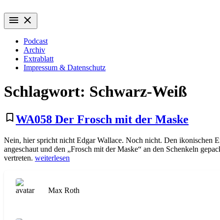
Zum
Wiederaufführung
Alte Filme. Neu entdeckt.
Inhalt
menu
close
springen
Podcast
Archiv
Extrablatt
Impressum & Datenschutz
Schlagwort:
Schwarz-Weiß
bookmark_border
WA058 Der Frosch mit der Maske
Nein, hier spricht nicht Edgar Wallace. Noch nicht. Den ikonischen E
angeschaut und den „Frosch mit der Maske“ an den Schenkeln gepackt
„WA058
vertreten.
weiterlesen
Der
Frosch
mit
Max Roth
der
Maske“