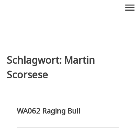
Zum
menu
Inhalt
springen
Wiederaufführung
Alte Filme. Neu entdeckt.
Schlagwort:
Martin
Scorsese
WA062 Raging Bull