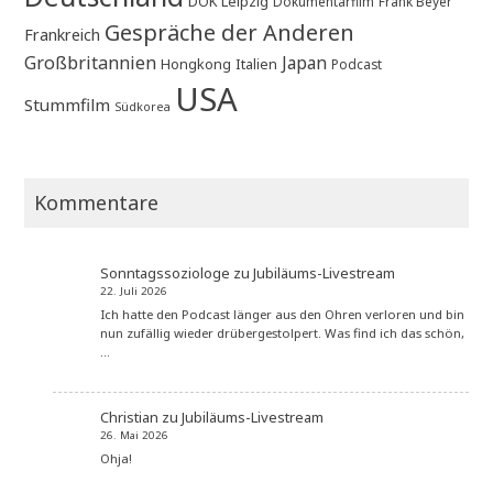
DOK Leipzig
Dokumentarfilm
Frank Beyer
Gespräche der Anderen
Frankreich
Großbritannien
Japan
Hongkong
Italien
Podcast
USA
Stummfilm
Südkorea
Kommentare
Sonntagssoziologe
zu
Jubiläums-Livestream
22. Juli 2026
Ich hatte den Podcast länger aus den Ohren verloren und bin
nun zufällig wieder drübergestolpert. Was find ich das schön,
…
Christian
zu
Jubiläums-Livestream
26. Mai 2026
Ohja!