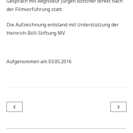
Gespräch mit Regisseur Jürgen Böttcher direkt nach
der Filmvorführung statt.
Die Aufzeichnung entstand mit Unterstützung der
Heinrich-Böll-Stiftung MV.
Aufgenommen am 03.05.2016
Beitragsnavigation
navigate_before
navigate_next