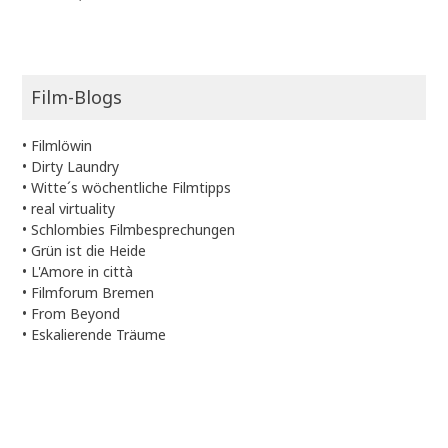
Film-Blogs
•
Filmlöwin
•
Dirty Laundry
•
Witte´s wöchentliche Filmtipps
•
real virtuality
•
Schlombies Filmbesprechungen
•
Grün ist die Heide
•
L'Amore in città
•
Filmforum Bremen
•
From Beyond
•
Eskalierende Träume