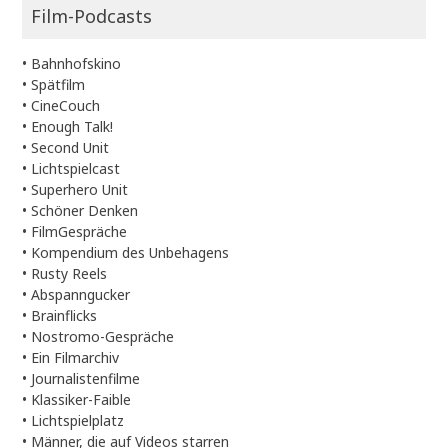
Film-Podcasts
•
Bahnhofskino
•
Spätfilm
•
CineCouch
•
Enough Talk!
•
Second Unit
•
Lichtspielcast
•
Superhero Unit
•
Schöner Denken
•
FilmGespräche
•
Kompendium des Unbehagens
•
Rusty Reels
•
Abspanngucker
•
Brainflicks
•
Nostromo-Gespräche
•
Ein Filmarchiv
•
Journalistenfilme
•
Klassiker-Faible
•
Lichtspielplatz
•
Männer, die auf Videos starren