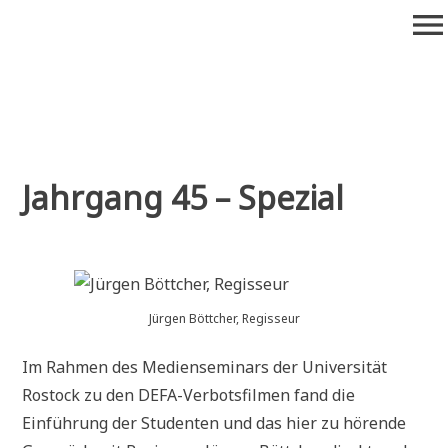
Zum
menu
Inhalt
springen
Wiederaufführung
Alte Filme. Neu entdeckt.
Jahrgang 45 – Spezial
Jürgen Böttcher, Regisseur
Im Rahmen des Medienseminars der Universität
Rostock zu den DEFA-Verbotsfilmen fand die
Einführung der Studenten und das hier zu hörende