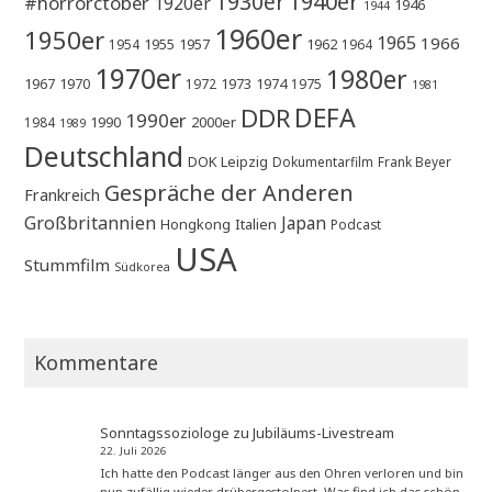
1930er
1940er
#horrorctober
1920er
1946
1944
1960er
1950er
1965
1966
1955
1957
1962
1954
1964
1970er
1980er
1967
1970
1973
1974
1972
1975
1981
DEFA
DDR
1990er
1990
2000er
1984
1989
Deutschland
DOK Leipzig
Dokumentarfilm
Frank Beyer
Gespräche der Anderen
Frankreich
Großbritannien
Japan
Hongkong
Italien
Podcast
USA
Stummfilm
Südkorea
Kommentare
Sonntagssoziologe
zu
Jubiläums-Livestream
22. Juli 2026
Ich hatte den Podcast länger aus den Ohren verloren und bin
nun zufällig wieder drübergestolpert. Was find ich das schön,