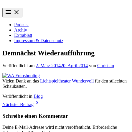
Zum
Wiederaufführung
Alte Filme. Neu entdeckt.
Inhalt
menu
close
springen
Podcast
Archiv
Extrablatt
Impressum & Datenschutz
Demnächst Wiederaufführung
Veröffentlicht am
2. März 2014
20. April 2014
von
Christian
Vielen Dank an das
Lichtspieltheater Wundervoll
für den stilechten
Schaukasten.
Veröffentlicht in
Blog
Beitragsnavigation
navigate_next
Nächster Beitrag
Schreibe einen Kommentar
Deine E-Mail-Adresse wird nicht veröffentlicht.
Erforderliche