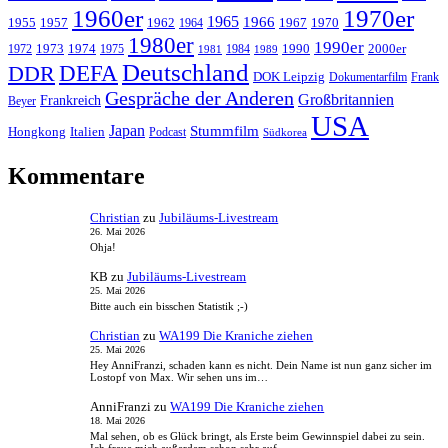
1960er
1970er
1965
1966
1955
1957
1962
1967
1970
1964
1980er
1990er
1973
1974
1990
2000er
1972
1975
1984
1981
1989
Deutschland
DEFA
DDR
DOK Leipzig
Dokumentarfilm
Frank
Gespräche der Anderen
Großbritannien
Frankreich
Beyer
USA
Japan
Stummfilm
Hongkong
Italien
Podcast
Südkorea
Kommentare
Christian
zu
Jubiläums-Livestream
26. Mai 2026
Ohja!
KB
zu
Jubiläums-Livestream
25. Mai 2026
Bitte auch ein bisschen Statistik ;-)
Christian
zu
WA199 Die Kraniche ziehen
25. Mai 2026
Hey AnniFranzi, schaden kann es nicht. Dein Name ist nun ganz sicher im
Lostopf von Max. Wir sehen uns im…
AnniFranzi
zu
WA199 Die Kraniche ziehen
18. Mai 2026
Mal sehen, ob es Glück bringt, als Erste beim Gewinnspiel dabei zu sein.