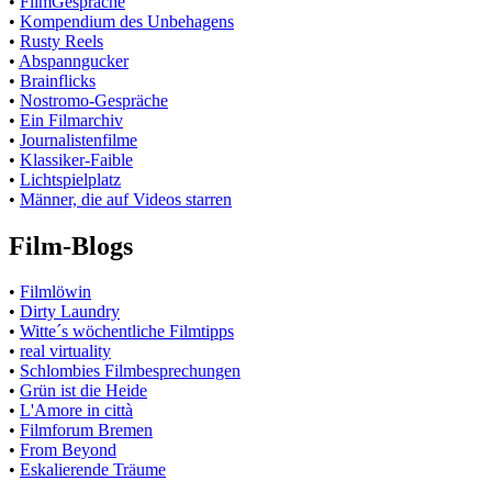
•
FilmGespräche
•
Kompendium des Unbehagens
•
Rusty Reels
•
Abspanngucker
•
Brainflicks
•
Nostromo-Gespräche
•
Ein Filmarchiv
•
Journalistenfilme
•
Klassiker-Faible
•
Lichtspielplatz
•
Männer, die auf Videos starren
Film-Blogs
•
Filmlöwin
•
Dirty Laundry
•
Witte´s wöchentliche Filmtipps
•
real virtuality
•
Schlombies Filmbesprechungen
•
Grün ist die Heide
•
L'Amore in città
•
Filmforum Bremen
•
From Beyond
•
Eskalierende Träume