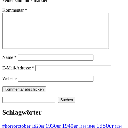
Felder sind mit
*
markiert
Kommentar
*
Name
*
E-Mail-Adresse
*
Website
Suchen
Suchen
Schlagwörter
1950er
1940er
1930er
#horrorctober
1920er
1946
1954
1944