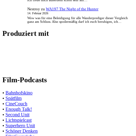
Ich freue mich außerdem schon sehr auf…
Nestroy
zu
WA197 The Night of the Hunter
14. Februar 2026
Wow was für eine Beleidigung für alle Wanderprediger dieser Vergleich
ganz am Schluss. Also spoilermäßig darf ich euch beruhigen, ich…
Produziert mit
Film-Podcasts
•
Bahnhofskino
•
Spätfilm
•
CineCouch
•
Enough Talk!
•
Second Unit
•
Lichtspielcast
•
Superhero Unit
•
Schöner Denken