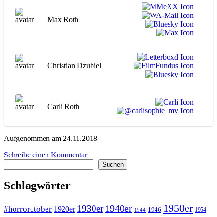
Max Roth
Christian Dzubiel
Carli Roth
Aufgenommen am 24.11.2018
zu
Schreibe einen Kommentar
Suchen
WA152
Suchen
Lola
rennt
Schlagwörter
1950er
1940er
1930er
#horrorctober
1920er
1946
1954
1944