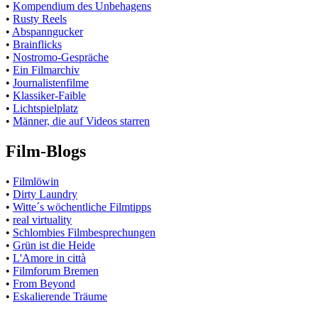
•
Kompendium des Unbehagens
•
Rusty Reels
•
Abspanngucker
•
Brainflicks
•
Nostromo-Gespräche
•
Ein Filmarchiv
•
Journalistenfilme
•
Klassiker-Faible
•
Lichtspielplatz
•
Männer, die auf Videos starren
Film-Blogs
•
Filmlöwin
•
Dirty Laundry
•
Witte´s wöchentliche Filmtipps
•
real virtuality
•
Schlombies Filmbesprechungen
•
Grün ist die Heide
•
L'Amore in città
•
Filmforum Bremen
•
From Beyond
•
Eskalierende Träume