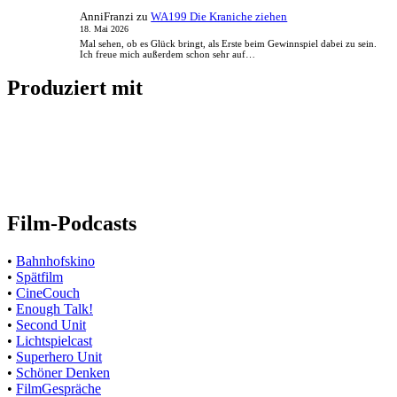
AnniFranzi
zu
WA199 Die Kraniche ziehen
18. Mai 2026
Mal sehen, ob es Glück bringt, als Erste beim Gewinnspiel dabei zu sein.
Ich freue mich außerdem schon sehr auf…
Produziert mit
Film-Podcasts
•
Bahnhofskino
•
Spätfilm
•
CineCouch
•
Enough Talk!
•
Second Unit
•
Lichtspielcast
•
Superhero Unit
•
Schöner Denken
•
FilmGespräche