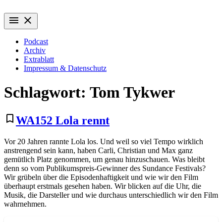
Zum
Wiederaufführung
Alte Filme. Neu entdeckt.
Inhalt
menu
close
springen
Podcast
Archiv
Extrablatt
Impressum & Datenschutz
Schlagwort:
Tom Tykwer
bookmark_border
WA152 Lola rennt
Vor 20 Jahren rannte Lola los. Und weil so viel Tempo wirklich
anstrengend sein kann, haben Carli, Christian und Max ganz
gemütlich Platz genommen, um genau hinzuschauen. Was bleibt
denn so vom Publikumspreis-Gewinner des Sundance Festivals?
Wir grübeln über die Episodenhaftigkeit und wie wir den Film
überhaupt erstmals gesehen haben. Wir blicken auf die Uhr, die
Musik, die Darsteller und wie durchaus unterschiedlich wir den Film
wahrnehmen.