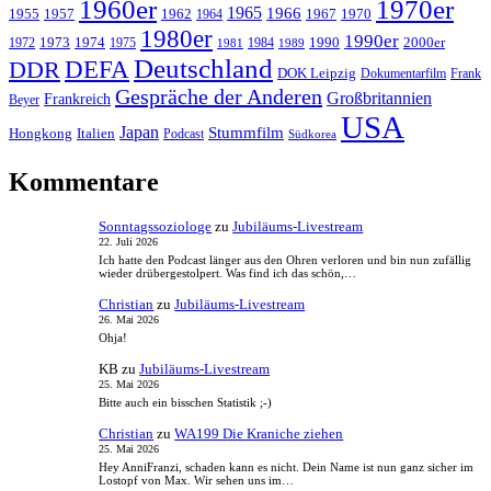
1960er
1970er
1965
1966
1955
1957
1962
1967
1970
1964
1980er
1990er
1973
1974
1990
2000er
1972
1975
1984
1981
1989
Deutschland
DEFA
DDR
DOK Leipzig
Dokumentarfilm
Frank
Gespräche der Anderen
Großbritannien
Frankreich
Beyer
USA
Japan
Stummfilm
Hongkong
Italien
Podcast
Südkorea
Kommentare
Sonntagssoziologe
zu
Jubiläums-Livestream
22. Juli 2026
Ich hatte den Podcast länger aus den Ohren verloren und bin nun zufällig
wieder drübergestolpert. Was find ich das schön,…
Christian
zu
Jubiläums-Livestream
26. Mai 2026
Ohja!
KB
zu
Jubiläums-Livestream
25. Mai 2026
Bitte auch ein bisschen Statistik ;-)
Christian
zu
WA199 Die Kraniche ziehen
25. Mai 2026
Hey AnniFranzi, schaden kann es nicht. Dein Name ist nun ganz sicher im
Lostopf von Max. Wir sehen uns im…