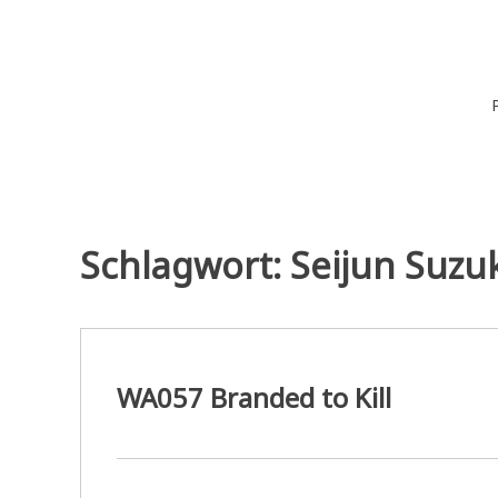
Zum
Inhalt
springen
Wiederaufführung
Alte Filme. Neu entdeckt.
Schlagwort:
Seijun Suzu
WA057 Branded to Kill