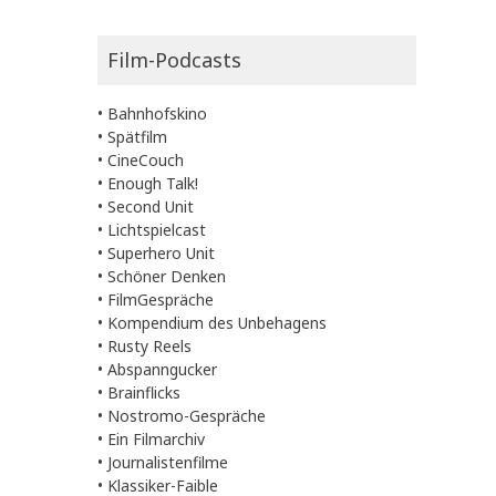
Film-Podcasts
•
Bahnhofskino
•
Spätfilm
•
CineCouch
•
Enough Talk!
•
Second Unit
•
Lichtspielcast
•
Superhero Unit
•
Schöner Denken
•
FilmGespräche
•
Kompendium des Unbehagens
•
Rusty Reels
•
Abspanngucker
•
Brainflicks
•
Nostromo-Gespräche
•
Ein Filmarchiv
•
Journalistenfilme
•
Klassiker-Faible