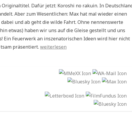
 Originaltitel. Dafür jetzt: Koroshi no rakuin. In Deutschlan
andelt. Aber zum Wesentlichen: Max hat mal wieder einen
he dabei und ab geht die wilde Fahrt. Ohne nennenswerte
hin etwas) haben wir uns auf die Gleise gestellt und uns
! Ein Feuerwerk an inszenatorischen Ideen wird hier nicht
„WA057
ltsam präsentiert.
weiterlesen
Branded
to
Kill“