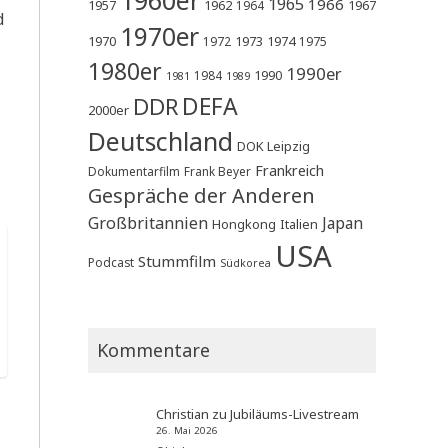
1965
1966
1957
1962
1967
1964
d
1970er
1970
1973
1974
1972
1975
1980er
1990er
1990
1984
1981
1989
DEFA
DDR
2000er
Deutschland
DOK Leipzig
Frankreich
Dokumentarfilm
Frank Beyer
Gespräche der Anderen
Großbritannien
Japan
Hongkong
Italien
USA
Stummfilm
Podcast
Südkorea
Kommentare
Christian
zu
Jubiläums-Livestream
26. Mai 2026