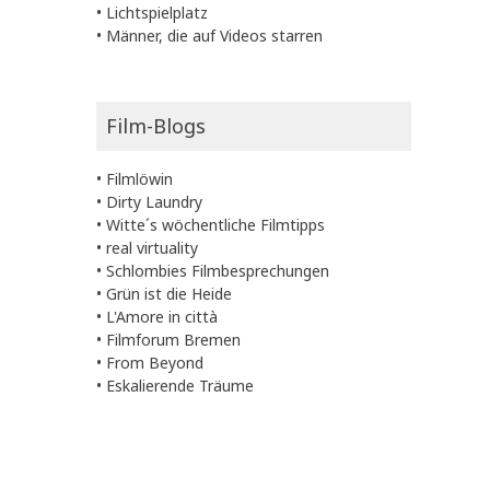
•
Lichtspielplatz
•
Männer, die auf Videos starren
Film-Blogs
•
Filmlöwin
•
Dirty Laundry
•
Witte´s wöchentliche Filmtipps
•
real virtuality
•
Schlombies Filmbesprechungen
•
Grün ist die Heide
•
L'Amore in città
•
Filmforum Bremen
•
From Beyond
•
Eskalierende Träume