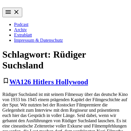
Zum
Wiederaufführung
Alte Filme. Neu entdeckt.
Inhalt
menu
close
springen
Podcast
Archiv
Extrablatt
Impressum & Datenschutz
Schlagwort:
Rüdiger
Suchsland
bookmark_border
WA126 Hitlers Hollywood
Rüdiger Suchsland ist mit seinem Filmessay über das deutsche Kino
von 1933 bis 1945 einem prägenden Kapitel der Filmgeschichte auf
der Spur. Wir nutzten bei der Rostocker Filmpremiere die
Gelegenheit zum Interview mit dem Regisseur und präsentieren
euch hier das Gespräch in voller Länge. Seid dabei, wenn wir
gebannt den Ausführungen von Rüdiger Suchsland lauschen. Es ist
eine cineastische Zeitenreise voller Exkurse und Filmempfehlungen