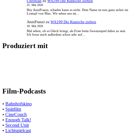
Christian
zu
WA199 Die Kraniche ziehen
25. Mai 2026
Hey AnniFranzi, schaden kann es nicht. Dein Name ist nun ganz sicher im
Lostopf von Max. Wir sehen uns im…
AnniFranzi
zu
WA199 Die Kraniche ziehen
18. Mai 2026
Mal sehen, ob es Glück bringt, als Erste beim Gewinnspiel dabei zu sein.
Ich freue mich außerdem schon sehr auf…
Produziert mit
Film-Podcasts
•
Bahnhofskino
•
Spätfilm
•
CineCouch
•
Enough Talk!
•
Second Unit
•
Lichtspielcast