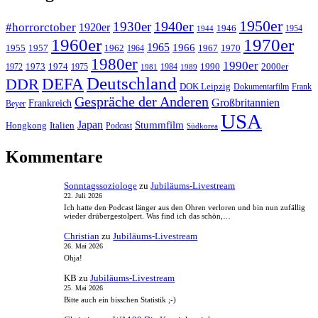
1950er
1940er
1930er
#horrorctober
1920er
1946
1954
1944
1960er
1970er
1965
1966
1955
1957
1962
1967
1970
1964
1980er
1990er
1973
1974
1990
2000er
1972
1975
1984
1981
1989
Deutschland
DEFA
DDR
DOK Leipzig
Dokumentarfilm
Frank
Gespräche der Anderen
Großbritannien
Frankreich
Beyer
USA
Japan
Stummfilm
Hongkong
Italien
Podcast
Südkorea
Kommentare
Sonntagssoziologe
zu
Jubiläums-Livestream
22. Juli 2026
Ich hatte den Podcast länger aus den Ohren verloren und bin nun zufällig
wieder drübergestolpert. Was find ich das schön,…
Christian
zu
Jubiläums-Livestream
26. Mai 2026
Ohja!
KB
zu
Jubiläums-Livestream
25. Mai 2026
Bitte auch ein bisschen Statistik ;-)