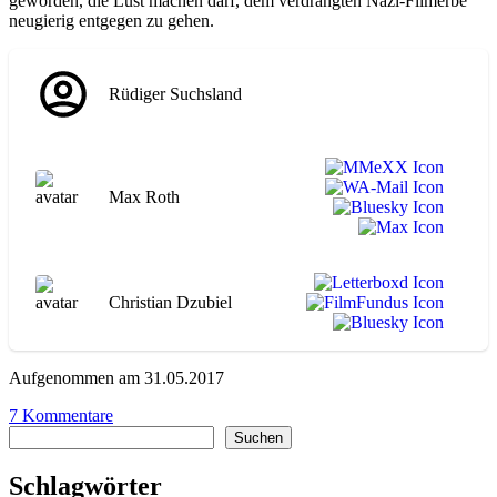
geworden, die Lust machen darf, dem verdrängten Nazi-Filmerbe
neugierig entgegen zu gehen.
Rüdiger Suchsland
Max Roth
Christian Dzubiel
Aufgenommen am 31.05.2017
zu
7 Kommentare
Suchen
WA126
Suchen
Hitlers
Hollywood
Schlagwörter