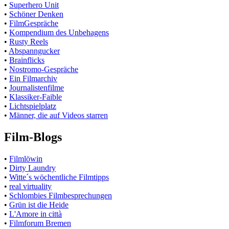
•
Superhero Unit
•
Schöner Denken
•
FilmGespräche
•
Kompendium des Unbehagens
•
Rusty Reels
•
Abspanngucker
•
Brainflicks
•
Nostromo-Gespräche
•
Ein Filmarchiv
•
Journalistenfilme
•
Klassiker-Faible
•
Lichtspielplatz
•
Männer, die auf Videos starren
Film-Blogs
•
Filmlöwin
•
Dirty Laundry
•
Witte´s wöchentliche Filmtipps
•
real virtuality
•
Schlombies Filmbesprechungen
•
Grün ist die Heide
•
L'Amore in città
•
Filmforum Bremen