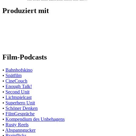
Produziert mit
Film-Podcasts
•
Bahnhofskino
•
Spätfilm
•
CineCouch
•
Enough Talk!
•
Second Unit
•
Lichtspielcast
•
Superhero Unit
•
Schöner Denken
•
FilmGespräche
•
Kompendium des Unbehagens
•
Rusty Reels
•
Abspanngucker
•
Brainflicks