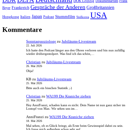
DOK Leipzig
Dokumentarfilm
Frank
Gespräche der Anderen
Großbritannien
Frankreich
Beyer
USA
Japan
Stummfilm
Hongkong
Italien
Podcast
Südkorea
Kommentare
Sonntagssoziologe
zu
Jubiläums-Livestream
22. Juli 2026
Ich hatte den Podcast länger aus den Ohren verloren und bin nun zufällig
wieder drübergestolpert. Was find ich das schön,…
Christian
zu
Jubiläums-Livestream
26. Mai 2026
Ohja!
KB
zu
Jubiläums-Livestream
25. Mai 2026
Bitte auch ein bisschen Statistik ;-)
Christian
zu
WA199 Die Kraniche ziehen
25. Mai 2026
Hey AnniFranzi, schaden kann es nicht. Dein Name ist nun ganz sicher im
Lostopf von Max. Wir sehen uns im…
AnniFranzi
zu
WA199 Die Kraniche ziehen
18. Mai 2026
Mal sehen, ob es Glück bringt, als Erste beim Gewinnspiel dabei zu sein.
Ich freue mich außerdem schon sehr auf…