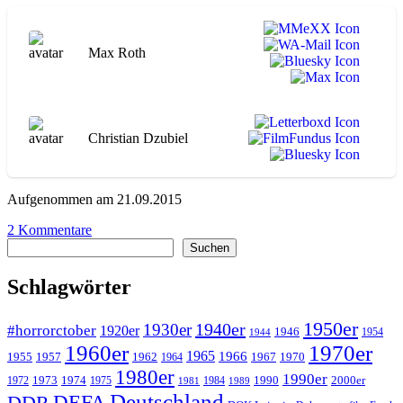
als
die
Andern“
Max Roth
Christian Dzubiel
Aufgenommen am 21.09.2015
zu
2 Kommentare
Suchen
WA071
Suchen
Anders
als
Schlagwörter
die
Andern
1950er
1940er
1930er
#horrorctober
1920er
1946
1954
1944
1960er
1970er
1965
1966
1955
1957
1962
1967
1970
1964
1980er
1990er
1973
1974
1990
2000er
1972
1975
1984
1981
1989
Deutschland
DEFA
DDR