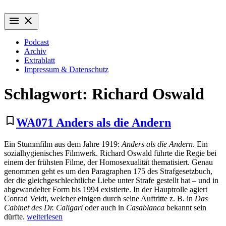
Zum
Wiederaufführung
Alte Filme. Neu entdeckt.
Inhalt
menu
close
springen
Podcast
Archiv
Extrablatt
Impressum & Datenschutz
Schlagwort:
Richard Oswald
bookmark_border
WA071 Anders als die Andern
Ein Stummfilm aus dem Jahre 1919:
Anders als die Andern
. Ein
sozialhygienisches Filmwerk. Richard Oswald führte die Regie bei
einem der frühsten Filme, der Homosexualität thematisiert. Genau
genommen geht es um den Paragraphen 175 des Strafgesetzbuch,
der die gleichgeschlechtliche Liebe unter Strafe gestellt hat – und in
abgewandelter Form bis 1994 existierte. In der Hauptrolle agiert
Conrad Veidt, welcher einigen durch seine Auftritte z. B. in
Das
Cabinet des Dr. Caligari
oder auch in
Casablanca
bekannt sein
„WA071
dürfte.
weiterlesen
Anders