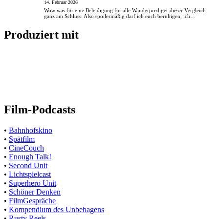
14. Februar 2026
Wow was für eine Beleidigung für alle Wanderprediger dieser Vergleich
ganz am Schluss. Also spoilermäßig darf ich euch beruhigen, ich…
Produziert mit
Film-Podcasts
•
Bahnhofskino
•
Spätfilm
•
CineCouch
•
Enough Talk!
•
Second Unit
•
Lichtspielcast
•
Superhero Unit
•
Schöner Denken
•
FilmGespräche
•
Kompendium des Unbehagens
•
Rusty Reels