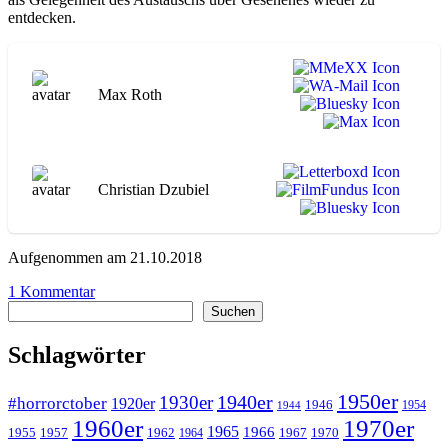
entdecken.
Max Roth
Christian Dzubiel
Aufgenommen am 21.10.2018
zu
1 Kommentar
Suchen
WA151
Suchen
Boxer
A
Schlagwörter
Smrt
1950er
1940er
1930er
#horrorctober
1920er
1946
1954
1944
1960er
1970er
1965
1966
1955
1957
1962
1967
1970
1964