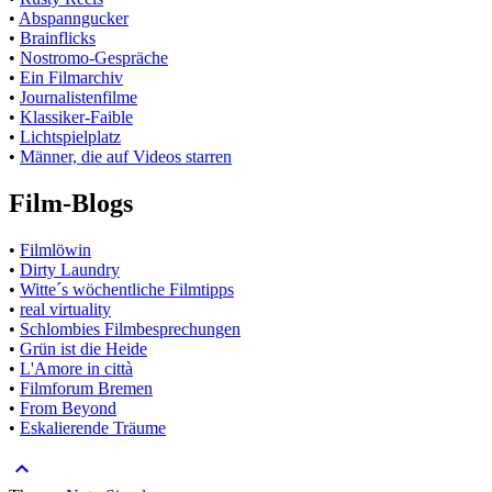
•
Abspanngucker
•
Brainflicks
•
Nostromo-Gespräche
•
Ein Filmarchiv
•
Journalistenfilme
•
Klassiker-Faible
•
Lichtspielplatz
•
Männer, die auf Videos starren
Film-Blogs
•
Filmlöwin
•
Dirty Laundry
•
Witte´s wöchentliche Filmtipps
•
real virtuality
•
Schlombies Filmbesprechungen
•
Grün ist die Heide
•
L'Amore in città
•
Filmforum Bremen
•
From Beyond
•
Eskalierende Träume
keyboard_arrow_up