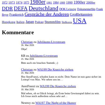
1980er
1990er
1973
1974
1990
2000er
1972
1975
1984
1981
1989
Deutschland
DEFA
DDR
DOK Leipzig
Dokumentarfilm
Frank
Gespräche der Anderen
Großbritannien
Frankreich
Beyer
USA
Japan
Stummfilm
Hongkong
Italien
Podcast
Südkorea
Kommentare
Christian
zu
Jubiläums-Livestream
26. Mai 2026
Ohja!
KB
zu
Jubiläums-Livestream
25. Mai 2026
Bitte auch ein bisschen Statistik ;-)
Christian
zu
WA199 Die Kraniche ziehen
25. Mai 2026
Hey AnniFranzi, schaden kann es nicht. Dein Name ist nun ganz sicher im
Lostopf von Max. Wir sehen uns im…
AnniFranzi
zu
WA199 Die Kraniche ziehen
18. Mai 2026
Mal sehen, ob es Glück bringt, als Erste beim Gewinnspiel dabei zu sein.
Ich freue mich außerdem schon sehr auf…
Nestroy
zu
WA197 The Night of the Hunter