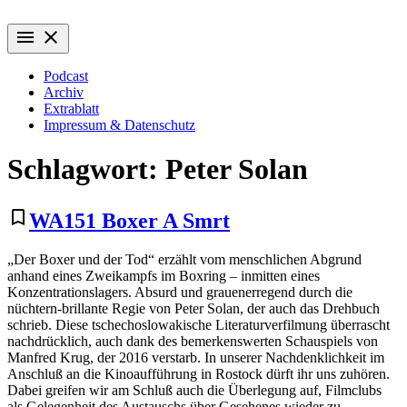
Zum
Wiederaufführung
Alte Filme. Neu entdeckt.
Inhalt
menu
close
springen
Podcast
Archiv
Extrablatt
Impressum & Datenschutz
Schlagwort:
Peter Solan
bookmark_border
WA151 Boxer A Smrt
„Der Boxer und der Tod“ erzählt vom menschlichen Abgrund
anhand eines Zweikampfs im Boxring – inmitten eines
Konzentrationslagers. Absurd und grauenerregend durch die
nüchtern-brillante Regie von Peter Solan, der auch das Drehbuch
schrieb. Diese tschechoslowakische Literaturverfilmung überrascht
nachdrücklich, auch dank des bemerkenswerten Schauspiels von
Manfred Krug, der 2016 verstarb. In unserer Nachdenklichkeit im
Anschluß an die Kinoaufführung in Rostock dürft ihr uns zuhören.
Dabei greifen wir am Schluß auch die Überlegung auf, Filmclubs
als Gelegenheit des Austauschs über Gesehenes wieder zu