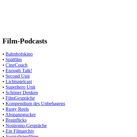
Film-Podcasts
•
Bahnhofskino
•
Spätfilm
•
CineCouch
•
Enough Talk!
•
Second Unit
•
Lichtspielcast
•
Superhero Unit
•
Schöner Denken
•
FilmGespräche
•
Kompendium des Unbehagens
•
Rusty Reels
•
Abspanngucker
•
Brainflicks
•
Nostromo-Gespräche
•
Ein Filmarchiv
•
Journalistenfilme