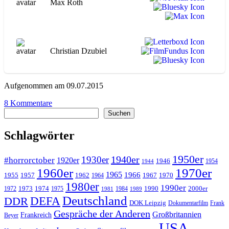
Max Roth
hommes“
Christian Dzubiel
Aufgenommen am 09.07.2015
zu
8 Kommentare
Suchen
WA063
Suchen
Du
rififi
Schlagwörter
chez
les
1950er
hommes
1940er
1930er
#horrorctober
1920er
1946
1954
1944
1960er
1970er
1965
1966
1955
1957
1962
1967
1970
1964
1980er
1990er
1973
1974
1990
2000er
1972
1975
1984
1981
1989
Deutschland
DEFA
DDR
DOK Leipzig
Dokumentarfilm
Frank
Gespräche der Anderen
Großbritannien
Frankreich
Beyer
USA