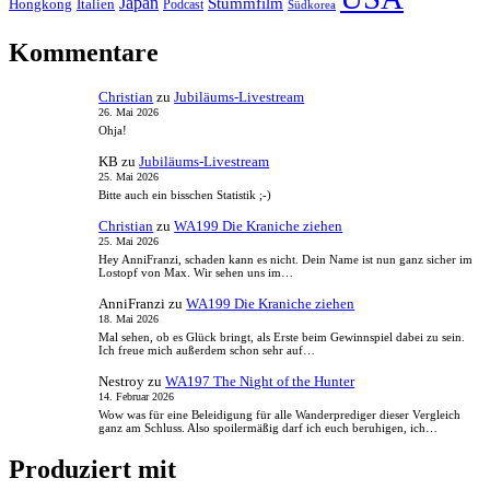
Japan
Stummfilm
Hongkong
Italien
Podcast
Südkorea
Kommentare
Christian
zu
Jubiläums-Livestream
26. Mai 2026
Ohja!
KB
zu
Jubiläums-Livestream
25. Mai 2026
Bitte auch ein bisschen Statistik ;-)
Christian
zu
WA199 Die Kraniche ziehen
25. Mai 2026
Hey AnniFranzi, schaden kann es nicht. Dein Name ist nun ganz sicher im
Lostopf von Max. Wir sehen uns im…
AnniFranzi
zu
WA199 Die Kraniche ziehen
18. Mai 2026
Mal sehen, ob es Glück bringt, als Erste beim Gewinnspiel dabei zu sein.
Ich freue mich außerdem schon sehr auf…
Nestroy
zu
WA197 The Night of the Hunter
14. Februar 2026
Wow was für eine Beleidigung für alle Wanderprediger dieser Vergleich
ganz am Schluss. Also spoilermäßig darf ich euch beruhigen, ich…
Produziert mit