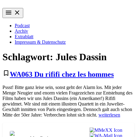
Zum
Wiederaufführung
Alte Filme. Neu entdeckt.
Inhalt
menu
close
springen
Podcast
Archiv
Extrablatt
Impressum & Datenschutz
Schlagwort:
Jules Dassin
bookmark_border
WA063 Du rififi chez les hommes
Pssst! Bitte ganz leise sein, sonst geht der Alarm los. Mit jeder
Menge Neugier und enorm vielen Fragezeichen zur Entstehung des
Films haben wir uns Jules Dassins (ein Amerikaner!) Rififi
gewidmet. Wir sind mit einem illustren Quartett in ein Juwelier-
Geschäft inmitten von Paris eingestiegen. Dennoch galt auch schon
„WA063
Mitte der 50er Jahre: Verbrechen lohnt sich nicht.
weiterlesen
Du
rififi
chez
les