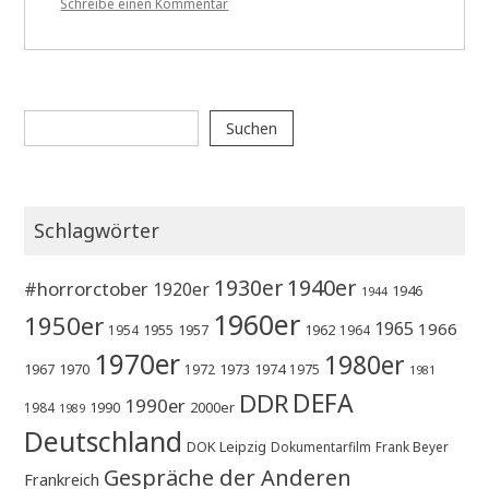
zu
Schreibe einen Kommentar
WA010
The
Last
House
On
Suchen
The
Suchen
Left
Schlagwörter
1930er
1940er
#horrorctober
1920er
1946
1944
1960er
1950er
1965
1966
1955
1957
1962
1954
1964
1970er
1980er
1967
1970
1973
1974
1972
1975
1981
DEFA
DDR
1990er
1990
2000er
1984
1989
Deutschland
DOK Leipzig
Dokumentarfilm
Frank Beyer
Gespräche der Anderen
Frankreich