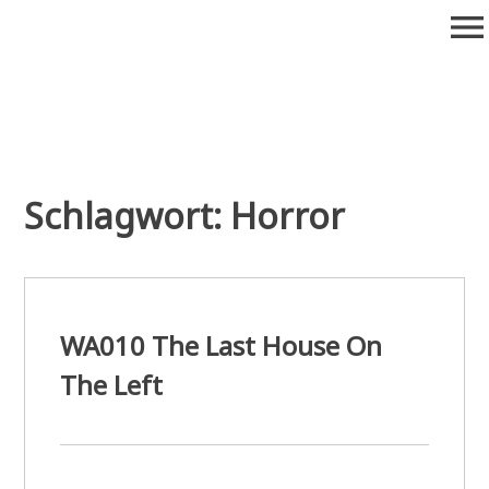
Zum
menu
Inhalt
springen
Wiederaufführung
Alte Filme. Neu entdeckt.
Schlagwort:
Horror
WA010 The Last House On
The Left