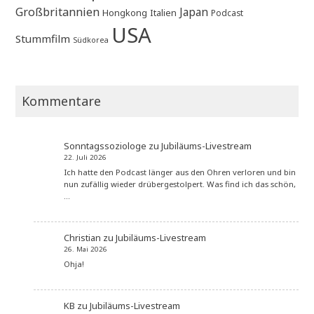
Großbritannien
Japan
Hongkong
Italien
Podcast
USA
Stummfilm
Südkorea
Kommentare
Sonntagssoziologe
zu
Jubiläums-Livestream
22. Juli 2026
Ich hatte den Podcast länger aus den Ohren verloren und bin
nun zufällig wieder drübergestolpert. Was find ich das schön,
…
Christian
zu
Jubiläums-Livestream
26. Mai 2026
Ohja!
KB
zu
Jubiläums-Livestream