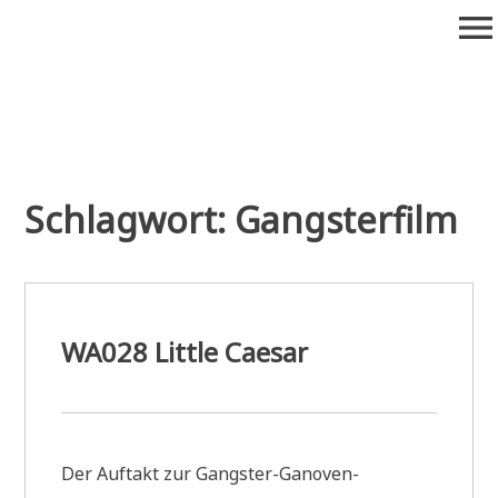
Zum
menu
Inhalt
springen
Wiederaufführung
Alte Filme. Neu entdeckt.
Schlagwort:
Gangsterfilm
WA028 Little Caesar
Der Auftakt zur Gangster-Ganoven-