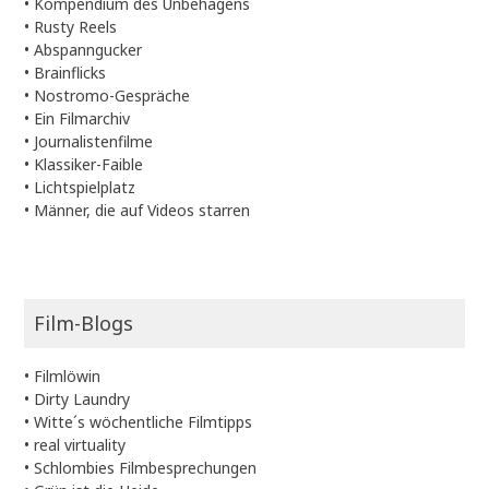
•
Kompendium des Unbehagens
•
Rusty Reels
•
Abspanngucker
•
Brainflicks
•
Nostromo-Gespräche
•
Ein Filmarchiv
•
Journalistenfilme
•
Klassiker-Faible
•
Lichtspielplatz
•
Männer, die auf Videos starren
Film-Blogs
•
Filmlöwin
•
Dirty Laundry
•
Witte´s wöchentliche Filmtipps
•
real virtuality
•
Schlombies Filmbesprechungen