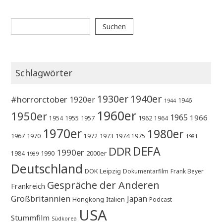
Suchen
Suchen
Schlagwörter
1930er
1940er
#horrorctober
1920er
1946
1944
1960er
1950er
1965
1966
1955
1957
1962
1954
1964
1970er
1980er
1967
1970
1973
1974
1972
1975
1981
DEFA
DDR
1990er
1990
2000er
1984
1989
Deutschland
DOK Leipzig
Dokumentarfilm
Frank Beyer
Gespräche der Anderen
Frankreich
Großbritannien
Japan
Hongkong
Italien
Podcast
USA
Stummfilm
Südkorea