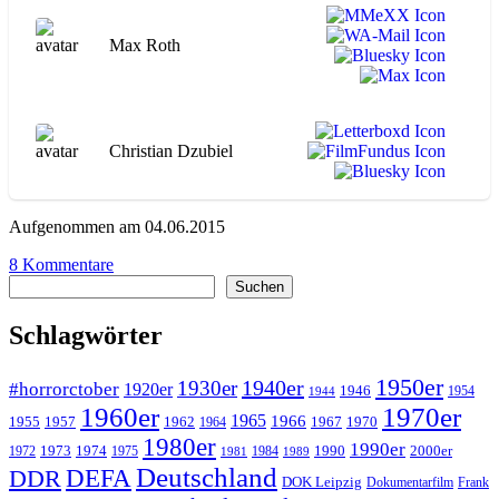
Max Roth
Christian Dzubiel
Aufgenommen am 04.06.2015
zu
8 Kommentare
Suchen
WA056
Suchen
Charley
Varrick
Schlagwörter
1950er
1940er
1930er
#horrorctober
1920er
1946
1954
1944
1960er
1970er
1965
1966
1955
1957
1962
1967
1970
1964
1980er
1990er
1973
1974
1990
2000er
1972
1975
1984
1981
1989
Deutschland
DEFA
DDR
DOK Leipzig
Dokumentarfilm
Frank