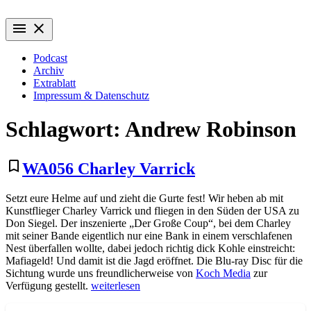
Zum
Wiederaufführung
Alte Filme. Neu entdeckt.
Inhalt
menu
close
springen
Podcast
Archiv
Extrablatt
Impressum & Datenschutz
Schlagwort:
Andrew Robinson
bookmark_border
WA056 Charley Varrick
Setzt eure Helme auf und zieht die Gurte fest! Wir heben ab mit
Kunstflieger Charley Varrick und fliegen in den Süden der USA zu
Don Siegel. Der inszenierte „Der Große Coup“, bei dem Charley
mit seiner Bande eigentlich nur eine Bank in einem verschlafenen
Nest überfallen wollte, dabei jedoch richtig dick Kohle einstreicht:
Mafiageld! Und damit ist die Jagd eröffnet. Die Blu-ray Disc für die
Sichtung wurde uns freundlicherweise von
Koch Media
zur
„WA056
Verfügung gestellt.
weiterlesen
Charley
Varrick“