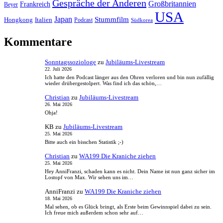
Gespräche der Anderen
Großbritannien
Frankreich
Beyer
USA
Japan
Stummfilm
Hongkong
Italien
Podcast
Südkorea
Kommentare
Sonntagssoziologe
zu
Jubiläums-Livestream
22. Juli 2026
Ich hatte den Podcast länger aus den Ohren verloren und bin nun zufällig
wieder drübergestolpert. Was find ich das schön,…
Christian
zu
Jubiläums-Livestream
26. Mai 2026
Ohja!
KB
zu
Jubiläums-Livestream
25. Mai 2026
Bitte auch ein bisschen Statistik ;-)
Christian
zu
WA199 Die Kraniche ziehen
25. Mai 2026
Hey AnniFranzi, schaden kann es nicht. Dein Name ist nun ganz sicher im
Lostopf von Max. Wir sehen uns im…
AnniFranzi
zu
WA199 Die Kraniche ziehen
18. Mai 2026
Mal sehen, ob es Glück bringt, als Erste beim Gewinnspiel dabei zu sein.
Ich freue mich außerdem schon sehr auf…