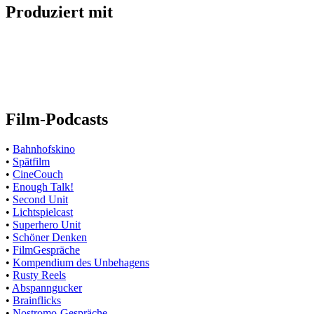
Produziert mit
Film-Podcasts
•
Bahnhofskino
•
Spätfilm
•
CineCouch
•
Enough Talk!
•
Second Unit
•
Lichtspielcast
•
Superhero Unit
•
Schöner Denken
•
FilmGespräche
•
Kompendium des Unbehagens
•
Rusty Reels
•
Abspanngucker
•
Brainflicks
•
Nostromo-Gespräche