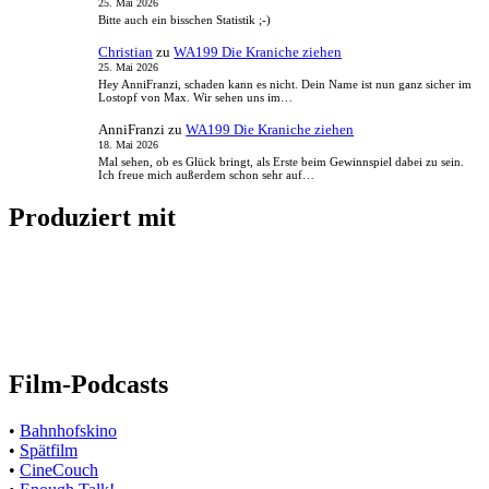
25. Mai 2026
Bitte auch ein bisschen Statistik ;-)
Christian
zu
WA199 Die Kraniche ziehen
25. Mai 2026
Hey AnniFranzi, schaden kann es nicht. Dein Name ist nun ganz sicher im
Lostopf von Max. Wir sehen uns im…
AnniFranzi
zu
WA199 Die Kraniche ziehen
18. Mai 2026
Mal sehen, ob es Glück bringt, als Erste beim Gewinnspiel dabei zu sein.
Ich freue mich außerdem schon sehr auf…
Produziert mit
Film-Podcasts
•
Bahnhofskino
•
Spätfilm
•
CineCouch