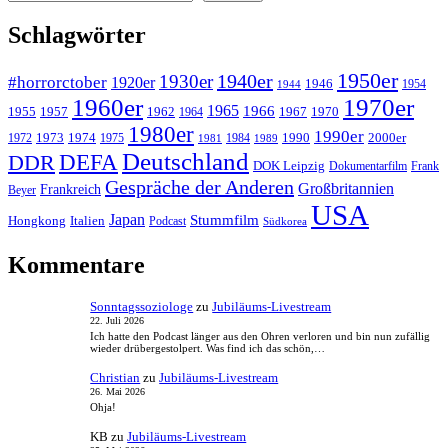
Aliens
Schlagwörter
1950er
1940er
1930er
#horrorctober
1920er
1946
1954
1944
1960er
1970er
1965
1966
1955
1957
1962
1967
1970
1964
1980er
1990er
1973
1974
1990
2000er
1972
1975
1984
1981
1989
Deutschland
DEFA
DDR
DOK Leipzig
Dokumentarfilm
Frank
Gespräche der Anderen
Großbritannien
Frankreich
Beyer
USA
Japan
Stummfilm
Hongkong
Italien
Podcast
Südkorea
Kommentare
Sonntagssoziologe
zu
Jubiläums-Livestream
22. Juli 2026
Ich hatte den Podcast länger aus den Ohren verloren und bin nun zufällig
wieder drübergestolpert. Was find ich das schön,…
Christian
zu
Jubiläums-Livestream
26. Mai 2026
Ohja!
KB
zu
Jubiläums-Livestream