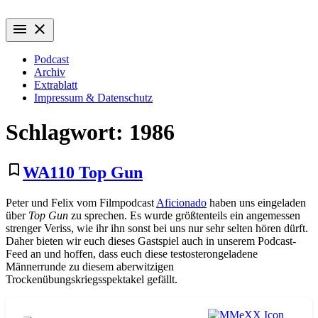
Zum
Wiederaufführung
Alte Filme. Neu entdeckt.
Inhalt
menu
close
springen
Podcast
Archiv
Extrablatt
Impressum & Datenschutz
Schlagwort:
1986
bookmark_border
WA110 Top Gun
Peter und Felix vom Filmpodcast
Aficionado
haben uns eingeladen
über
Top Gun
zu sprechen. Es wurde größtenteils ein angemessen
strenger Veriss, wie ihr ihn sonst bei uns nur sehr selten hören dürft.
Daher bieten wir euch dieses Gastspiel auch in unserem Podcast-
Feed an und hoffen, dass euch diese testosterongeladene
Männerrunde zu diesem aberwitzigen
Trockenübungskriegsspektakel gefällt.