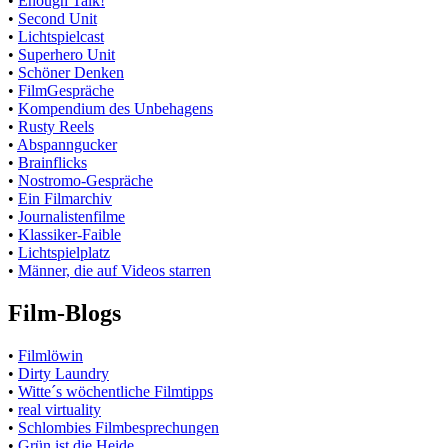
•
Enough Talk!
•
Second Unit
•
Lichtspielcast
•
Superhero Unit
•
Schöner Denken
•
FilmGespräche
•
Kompendium des Unbehagens
•
Rusty Reels
•
Abspanngucker
•
Brainflicks
•
Nostromo-Gespräche
•
Ein Filmarchiv
•
Journalistenfilme
•
Klassiker-Faible
•
Lichtspielplatz
•
Männer, die auf Videos starren
Film-Blogs
•
Filmlöwin
•
Dirty Laundry
•
Witte´s wöchentliche Filmtipps
•
real virtuality
•
Schlombies Filmbesprechungen
•
Grün ist die Heide