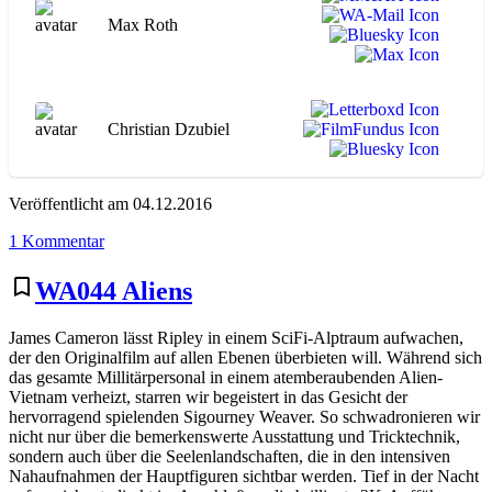
Max Roth
Christian Dzubiel
Veröffentlicht am 04.12.2016
zu
1 Kommentar
WA110
Top
bookmark_border
WA044 Aliens
Gun
James Cameron lässt Ripley in einem SciFi-Alptraum aufwachen,
der den Originalfilm auf allen Ebenen überbieten will. Während sich
das gesamte Millitärpersonal in einem atemberaubenden Alien-
Vietnam verheizt, starren wir begeistert in das Gesicht der
hervorragend spielenden Sigourney Weaver. So schwadronieren wir
nicht nur über die bemerkenswerte Ausstattung und Tricktechnik,
sondern auch über die Seelenlandschaften, die in den intensiven
Nahaufnahmen der Hauptfiguren sichtbar werden. Tief in der Nacht