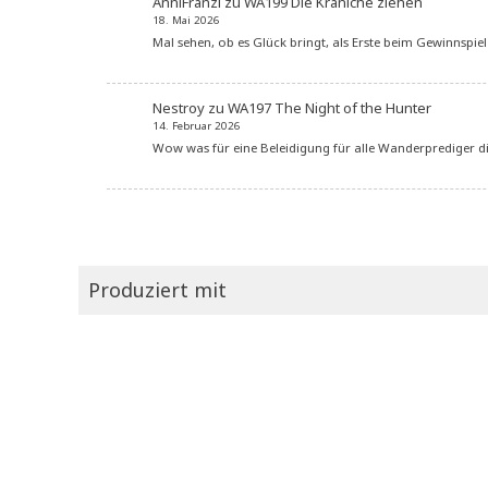
AnniFranzi
zu
WA199 Die Kraniche ziehen
18. Mai 2026
Mal sehen, ob es Glück bringt, als Erste beim Gewinnspie
Nestroy
zu
WA197 The Night of the Hunter
14. Februar 2026
Wow was für eine Beleidigung für alle Wanderprediger di
Produziert mit