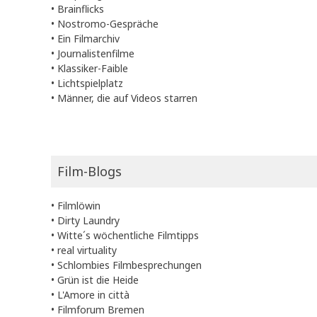
•
Brainflicks
•
Nostromo-Gespräche
•
Ein Filmarchiv
•
Journalistenfilme
•
Klassiker-Faible
•
Lichtspielplatz
•
Männer, die auf Videos starren
Film-Blogs
•
Filmlöwin
•
Dirty Laundry
•
Witte´s wöchentliche Filmtipps
•
real virtuality
•
Schlombies Filmbesprechungen
•
Grün ist die Heide
•
L'Amore in città
•
Filmforum Bremen