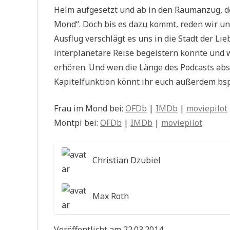
Helm aufgesetzt und ab in den Raumanzug, de
Mond“. Doch bis es dazu kommt, reden wir uns
Ausflug verschlägt es uns in die Stadt der Lie
interplanetare Reise begeistern konnte und 
erhören. Und wen die Länge des Podcasts abs
Kapitelfunktion könnt ihr euch außerdem bsp
Frau im Mond bei:
OFDb
|
IMDb
|
moviepilot
Montpi bei:
OFDb
|
IMDb
|
moviepilot
Christian Dzubiel
Max Roth
Veröffentlicht am 22.03.2014