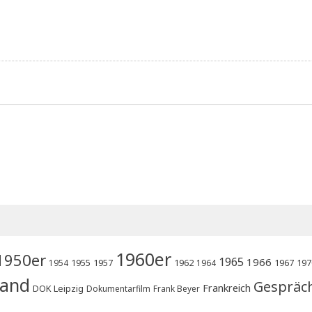
1960er
1950er
1965
1966
1955
1957
1962
1967
197
1954
1964
land
Gespräc
Frankreich
DOK Leipzig
Dokumentarfilm
Frank Beyer