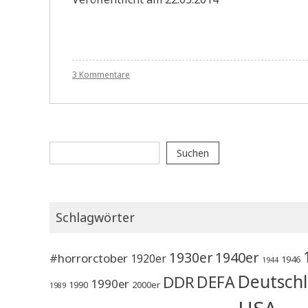
zu
3 Kommentare
WA001
Frau
im
Mond
|
Suchen
Monpti
Suchen
Schlagwörter
1930er
1940er
#horrorctober
1920er
1946
1944
Deutsch
DEFA
DDR
1990er
1990
2000er
1989