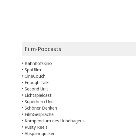
Film-Podcasts
•
Bahnhofskino
•
Spätfilm
•
CineCouch
•
Enough Talk!
•
Second Unit
•
Lichtspielcast
•
Superhero Unit
•
Schöner Denken
•
FilmGespräche
•
Kompendium des Unbehagens
•
Rusty Reels
•
Abspanngucker