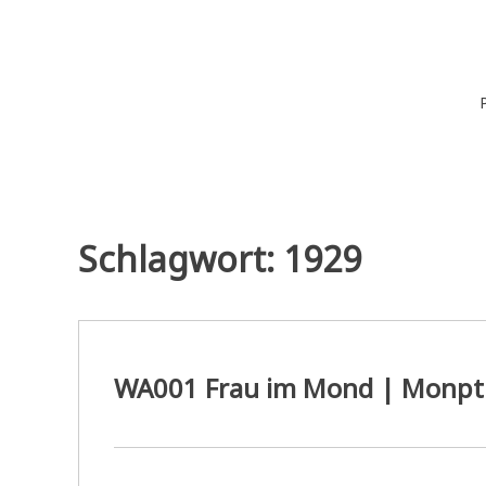
Zum
Inhalt
springen
Wiederaufführung
Alte Filme. Neu entdeckt.
Schlagwort:
1929
WA001 Frau im Mond | Monpt